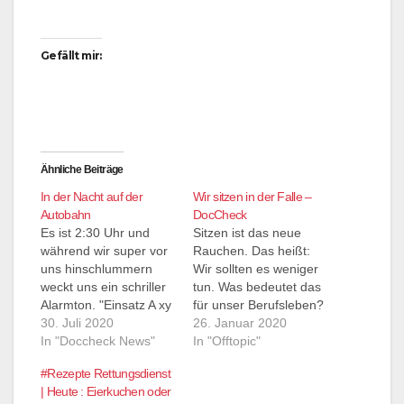
Gefällt mir:
Ähnliche Beiträge
In der Nacht auf der
Wir sitzen in der Falle –
Autobahn
DocCheck
Es ist 2:30 Uhr und
Sitzen ist das neue
während wir super vor
Rauchen. Das heißt:
uns hinschlummern
Wir sollten es weniger
weckt uns ein schriller
tun. Was bedeutet das
Alarmton. "Einsatz A xy
für unser Berufsleben?
mehrere Verletzte"
30. Juli 2020
Mittlerweile ist es eine
26. Januar 2020
NEF kommt mit. Also
In "Doccheck News"
Volksweisheit, die sich
In "Offtopic"
wie immer ruckzuck in
im Mainstream etabliert
#Rezepte Rettungsdienst
die Klamotten nochmal
hat und somit auch bei
| Heute : Eierkuchen oder
kurz durchs Haar
vielen Patienten