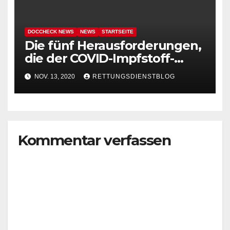
DOCCHECK NEWS
NEWS
STARTSEITE
Die fünf Herausforderungen,
die der COVID-Impfstoff-
Durchbruch von Pfizer-
NOV. 13, 2020
RETTUNGSDIENSTBLOG
BioNTech mit sich bringt
Kommentar verfassen