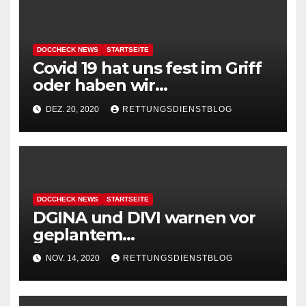
DOCCHECK NEWS
STARTSEITE
Covid 19 hat uns fest im Griff
oder haben wir
#coronaimgriff ?
DEZ. 20, 2020
RETTUNGSDIENSTBLOG
DOCCHECK NEWS
STARTSEITE
DGINA und DIVI warnen vor
geplantem
Gesundheitsgesetz – „Triage-
NOV. 14, 2020
RETTUNGSDIENSTBLOG
Software gefährdet
Patientensicherheit“