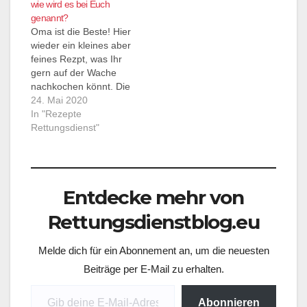
wie wird es bei Euch
gestrichen :) und ab ins
angekommen ist:
genannt?
Auto. Ich verschlafen
Sitzen ist das neue
Oma ist die Beste! Hier
der Kollege
Rauchen. Ob man
wieder ein kleines aber
verschlafen, wir sahen
raucht oder nicht, muss
feines Rezpt, was Ihr
echt gut…
jede Person…
gern auf der Wache
nachkochen könnt. Die
anderen werden es
24. Mai 2020
lieben!
In "Rezepte
Rettungsdienst"
Entdecke mehr von
Rettungsdienstblog.eu
Melde dich für ein Abonnement an, um die neuesten
Beiträge per E-Mail zu erhalten.
Gib deine E-Mail-Adresse ein ...
Abonnieren