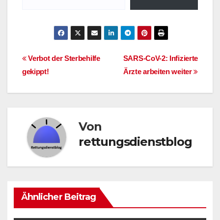
Beitragsnavigation
Verbot der Sterbehilfe
SARS-CoV-2: Infizierte
gekippt!
Ärzte arbeiten weiter
Von
rettungsdienstblog
Ähnlicher Beitrag