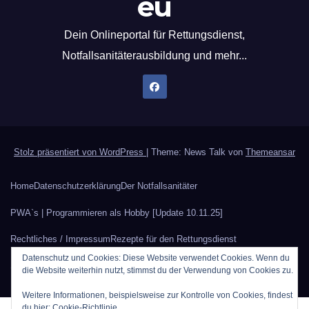
eu
Dein Onlineportal für Rettungsdienst,
Notfallsanitäterausbildung und mehr...
Stolz präsentiert von WordPress
|
Theme: News Talk von
Themeansar
Home
Datenschutzerklärung
Der Notfallsanitäter
PWA`s | Programmieren als Hobby [Update 10.11.25]
Rechtliches / Impressum
Rezepte für den Rettungsdienst
Datenschutz und Cookies: Diese Website verwendet Cookies. Wenn du
Sauerstoffberechnung
Werbung auf Rettungsdienstblog.eu
die Website weiterhin nutzt, stimmst du der Verwendung von Cookies zu.
Weitere Informationen, beispielsweise zur Kontrolle von Cookies, findest
du hier:
Cookie-Richtlinie