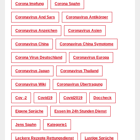
Corona Impfung
Corona Spahn
Coronavirus And Sars
Coronavirus Antikörper
Coronavirus Anzeichen
Coronavirus Asien
Coronavirus China
Coronavirus China Symptome
Corona Virus Deutschland
Coronavirus Europa
Coronavirus Japan
Coronavirus Thailand
Coronavirus Wiki
Coronavirus Übertragung
Cov -2
Covid19
Covid2019
Doccheck
Eigene Sprüche
Essen Im 24h Stunden Dienst
Jens Spahn
Kategorie1
Leckere Rezepte Rettungsdienst
Lustige Sprüche