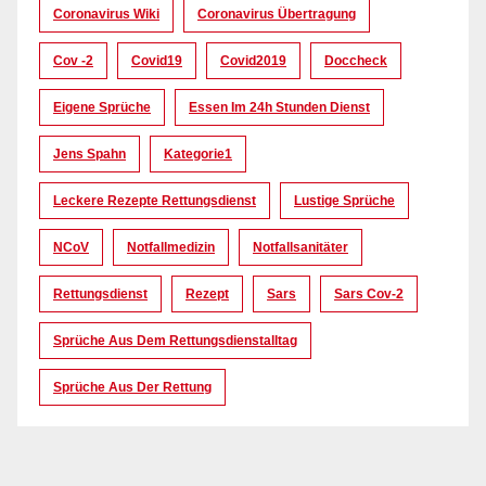
Coronavirus Wiki
Coronavirus Übertragung
Cov -2
Covid19
Covid2019
Doccheck
Eigene Sprüche
Essen Im 24h Stunden Dienst
Jens Spahn
Kategorie1
Leckere Rezepte Rettungsdienst
Lustige Sprüche
NCoV
Notfallmedizin
Notfallsanitäter
Rettungsdienst
Rezept
Sars
Sars Cov-2
Sprüche Aus Dem Rettungsdienstalltag
Sprüche Aus Der Rettung