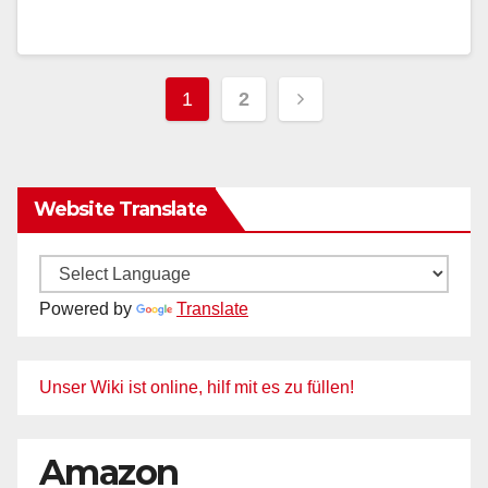
Seitennummerieru
1
2
der
Beiträge
Website Translate
Powered by
Translate
Unser Wiki ist online, hilf mit es zu füllen!
Amazon