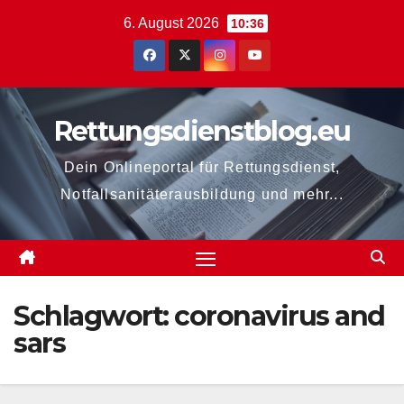
Zum
6. August 2026
10:36
Inhalt
springen
Rettungsdienstblog.eu
Dein Onlineportal für Rettungsdienst,
Notfallsanitäterausbildung und mehr...
Schlagwort:
coronavirus and
sars