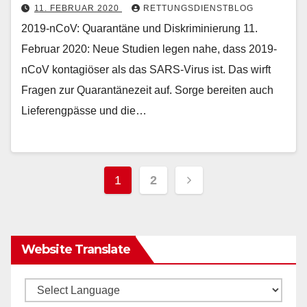
11. FEBRUAR 2020
RETTUNGSDIENSTBLOG
2019-nCoV: Quarantäne und Diskriminierung 11.
Februar 2020: Neue Studien legen nahe, dass 2019-
nCoV kontagiöser als das SARS-Virus ist. Das wirft
Fragen zur Quarantänezeit auf. Sorge bereiten auch
Lieferengpässe und die…
Seitennummerieru
1
2
der
Beiträge
Website Translate