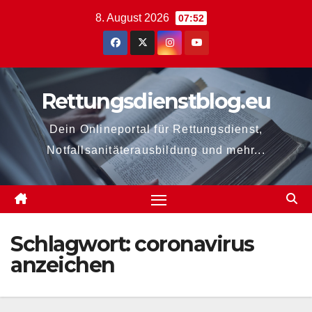
Zum
8. August 2026
07:52
Inhalt
springen
Rettungsdienstblog.eu
Dein Onlineportal für Rettungsdienst,
Notfallsanitäterausbildung und mehr...
Schlagwort:
coronavirus
anzeichen