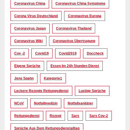
Coronavirus China
Coronavirus China Symptome
Corona Virus Deutschland
Coronavirus Europa
Coronavirus Japan
Coronavirus Thailand
Coronavirus Wiki
Coronavirus Übertragung
Cov -2
Covid19
Covid2019
Doccheck
Eigene Sprüche
Essen Im 24h Stunden Dienst
Jens Spahn
Kategorie1
Leckere Rezepte Rettungsdienst
Lustige Sprüche
NCoV
Notfallmedizin
Notfallsanitäter
Rettungsdienst
Rezept
Sars
Sars Cov-2
Sprüche Aus Dem Rettungsdienstalltag