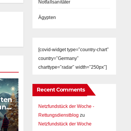
Notfallsanitäter
Ägypten
[covid-widget type="country-chart"
country="Germany"
charttype="radar" width="250px"]
Recent Comments
ten
 und
Netzfundstück der Woche -
Rettungsdienstblog
zu
Netzfundstück der Woche