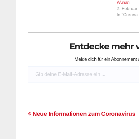
Wuhan
2. Februar
In "Corona 
Entdecke mehr v
Melde dich für ein Abonnement a
Gib deine E-Mail-Adresse ein ...
Beitragsnavigation
Neue Informationen zum Coronavirus