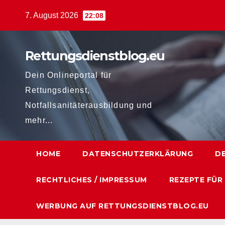
Zum
7. August 2026
22:08
Inhalt
springen
Rettungsdienstblog.eu
Dein Onlineportal für
Rettungsdienst,
Notfallsanitäterausbildung und
mehr...
HOME
DATENSCHUTZERKLÄRUNG
D
RECHTLICHES / IMPRESSUM
REZEPTE FÜR
WERBUNG AUF RETTUNGSDIENSTBLOG.EU