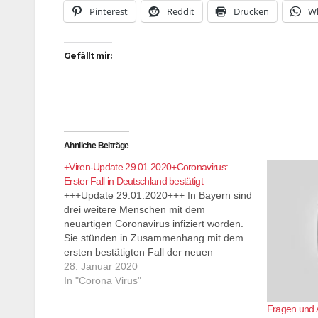
Pinterest
Reddit
Drucken
W
Gefällt mir:
Ähnliche Beiträge
+Viren-Update 29.01.2020+Coronavirus:
Erster Fall in Deutschland bestätigt
+++Update 29.01.2020+++ In Bayern sind
drei weitere Menschen mit dem
neuartigen Coronavirus infiziert worden.
Sie stünden in Zusammenhang mit dem
ersten bestätigten Fall der neuen
Lungenkrankheit in Deutschland, teilte ein
28. Januar 2020
Sprecher des Gesundheitsministeriums in
In "Corona Virus"
München mit.
Fragen und 