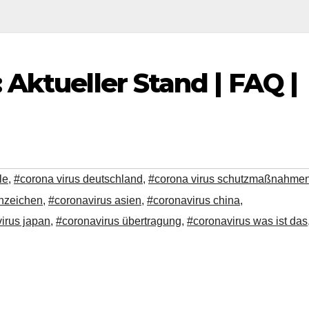
Aktueller Stand | FAQ |
le
,
#corona virus deutschland
,
#corona virus schutzmaßnahme
anzeichen
,
#coronavirus asien
,
#coronavirus china
,
irus japan
,
#coronavirus übertragung
,
#coronavirus was ist das