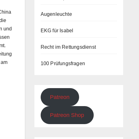
China
Augenleuchte
die
n und
EKG für Isabel
üssen
mt.
Recht im Rettungsdienst
eitung
t am
100 Prüfungsfragen
Patreon
Patreon Shop