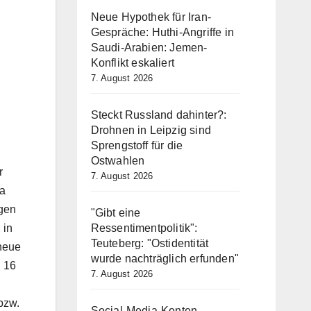
Neue Hypothek für Iran-
Gespräche: Huthi-Angriffe in
Saudi-Arabien: Jemen-
Konflikt eskaliert
7. August 2026
Steckt Russland dahinter?:
Drohnen in Leipzig sind
Sprengstoff für die
Ostwahlen
r
7. August 2026
na
gen
"Gibt eine
 in
Ressentimentpolitik":
Teuteberg: "Ostidentität
neue
wurde nachträglich erfunden"
d 16
7. August 2026
bzw.
Social-Media-Konten