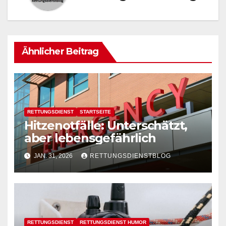
Ähnlicher Beitrag
RETTUNGSDIENST
STARTSEITE
Hitzenotfälle: Unterschätzt,
aber lebensgefährlich
JAN. 31, 2026
RETTUNGSDIENSTBLOG
RETTUNGSDIENST
RETTUNGSDIENST HUMOR