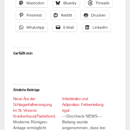
Mastodon
Bluesky
Threads
Pinterest
Reddit
Drucken
WhatsApp
E-Mail
LinkedIn
Gefällt mir:
Ähnliche Beiträge
Neue Ära der
Infarktrisiko und
Schlaganfallversorgung
Adipositas: Fettverteilung
im St. Vincenz-
egal
Krankenhaus(Paderborn)
---Doccheck NEWS---
Moderne Röntgen-
Bislang wurde
Anlage ermöglicht
angenommen, dass bei