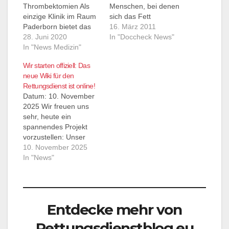
Thrombektomien Als
Menschen, bei denen
einzige Klinik im Raum
sich das Fett
Paderborn bietet das
überwiegend in der
16. März 2011
St. Vincenz-
28. Juni 2020
Körpermitte
In "Doccheck News"
Krankenhaus nun ein
In "News Medizin"
ansammelt, das Risiko
neues Verfahren zur
für Herzinfarkte und
Wir starten offiziell: Das
Versorgung von
Schlaganfälle erhöht
neue Wiki für den
Patienten mit
ist. Eine internationale
Rettungsdienst ist online!
Schlaganfällen an – die
Studie stellt diese
Datum: 10. November
sogenannte
Ansicht in Frage.
2025 Wir freuen uns
„katheterbasierte
...mehr ---Doccheck
sehr, heute ein
Thrombektomie“:
NEWS---
spannendes Projekt
Dabei können
vorzustellen: Unser
Radiologen Gerinnsel
neues Wissens- und
10. November 2025
(sog. Thromben) in
Nachschlagewerk für
In "News"
Blutgefäßen mit Hilfe
Einsatzkräfte der
von sehr weichen und
Notfall- und
hauchdünnen
Rettungsdienste geht
Kathetern besonders
online! Unter der
schonend und
Entdecke mehr von
Domain
schnell…
wiki.rettungsdienstblog.
Rettungsdienstblog.eu
eu ist ab sofort eine frei