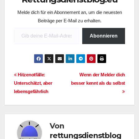
zugängliche Plattform
Melde dich für ein Abonnement an, um die neuesten
verfügbar, die
Fachwissen bündelt,
Beiträge per E-Mail zu erhalten.
praxisnah aufbereitet
Gib deine E-Mail-Adresse ein ...
und speziell auf die
Abonnieren
Bedürfnisse von
Rettungsdienst,…
Beitragsnavigation
Hitzenotfälle:
Wenn der Melder dich
Unterschätzt, aber
besser kennt als du selbst
lebensgefährlich
Von
rettungsdienstblog