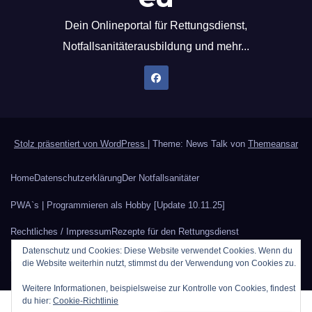
Dein Onlineportal für Rettungsdienst,
Notfallsanitäterausbildung und mehr...
Stolz präsentiert von WordPress
|
Theme: News Talk von
Themeansar
Home
Datenschutzerklärung
Der Notfallsanitäter
PWA`s | Programmieren als Hobby [Update 10.11.25]
Rechtliches / Impressum
Rezepte für den Rettungsdienst
Datenschutz und Cookies: Diese Website verwendet Cookies. Wenn du
Sauerstoffberechnung
Werbung auf Rettungsdienstblog.eu
die Website weiterhin nutzt, stimmst du der Verwendung von Cookies zu.
Weitere Informationen, beispielsweise zur Kontrolle von Cookies, findest
du hier:
Cookie-Richtlinie