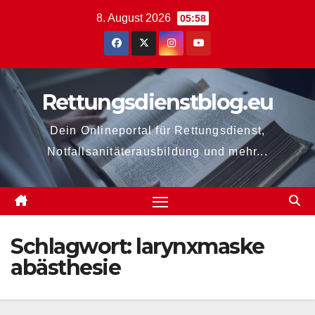
Zum
8. August 2026
05:58
Inhalt
springen
Rettungsdienstblog.eu
Dein Onlineportal für Rettungsdienst,
Notfallsanitäterausbildung und mehr...
Schlagwort:
larynxmaske
abästhesie