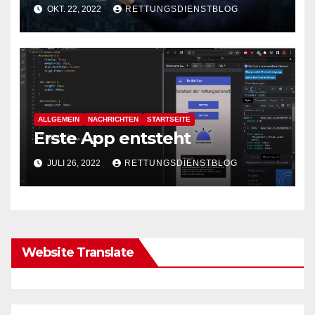
OKT. 22, 2022
RETTUNGSDIENSTBLOG
ALLGEMEIN
NACHRICHTEN
STARTSEITE
Erste App entsteht
JULI 26, 2022
RETTUNGSDIENSTBLOG
Website Translate