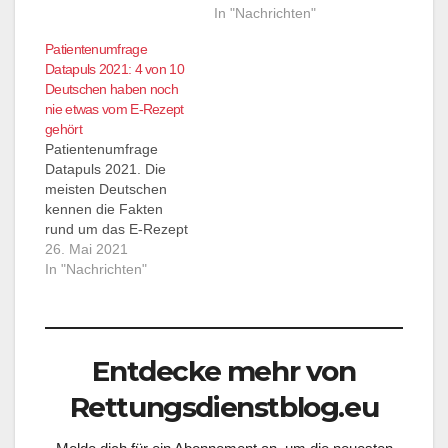
gesundheitsbezogenes
Versicherung
In "Nachrichten"
Sucherverhalten der
Patientenumfrage
Deutschen im Netz /
Datapuls 2021: 4 von 10
Zwei von zehn
Deutschen haben noch
Deutschen (18,3
nie etwas vom E-Rezept
Prozent) forschen in
gehört
medizinischen Portalen
Patientenumfrage
oder Foren wie
Datapuls 2021. Die
NetDoktor nach
meisten Deutschen
Krankheitssymptomen /
kennen die Fakten
Drei von zehn
rund um das E-Rezept
Patienten (29 Prozent)
nicht / Knapp 80
26. Mai 2021
befragen Dr. Google /
Prozent (79,8) der
In "Nachrichten"
…
Deutschen möchten
von ihrem Hausarzt
über das E-Rezept
informiert werden
Entdecke mehr von
München, 26. Mai
2021. Die Technik
Rettungsdienstblog.eu
steht, aber kaum einer
versteht sie: Wenn ab