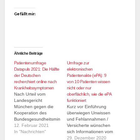
Gefällt mir:
Ähnliche Beiträge
Patientenumfrage
Umfrage zur
Datapuls 2021: Die Hälfte
elektronischen
der Deutschen
Patientenakte (ePA): 9
recherchiert online nach
von 10 Patienten wissen
Krankheitssymptomen
nicht oder nur
Nach Urteil vom
oberflächlich, wie die ePA
Landesgericht
funktioniert
München gegen die
Kurz vor Einführung
Kooperation des
überwiegen Unwissen
Bundesgesundheitsmin
und Fehlannahmen /
isteriums mit Google
12. Februar 2021
Versicherte wünschen
gibt Studie Aufschluss
In "Nachrichten"
sich Informationen vom
über aktuelles
Hausarzt und der
29. Dezember 2020