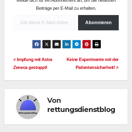
Melde dich für ein Abonnement an, um die neuesten
dem 1. Juli in der
Fokusregion…
Beiträge per E-Mail zu erhalten.
Gib deine E-Mail-Adresse ein ...
Abonnieren
Beitragsnavigation
Impfung mit Astra
Keine Experimente mit der
Zeneca gestoppt!
Patientensicherheit!
Von
rettungsdienstblog