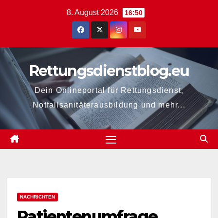
Zum
8. August 2026
16:50
Inhalt
springen
Rettungsdienstblog.eu
Dein Onlineportal für Rettungsdienst,
Notfallsanitäterausbildung und mehr...
NACHRICHTEN
Patientenumfrage