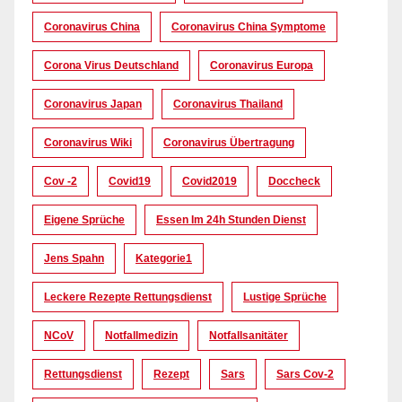
Coronavirus China
Coronavirus China Symptome
Corona Virus Deutschland
Coronavirus Europa
Coronavirus Japan
Coronavirus Thailand
Coronavirus Wiki
Coronavirus Übertragung
Cov -2
Covid19
Covid2019
Doccheck
Eigene Sprüche
Essen Im 24h Stunden Dienst
Jens Spahn
Kategorie1
Leckere Rezepte Rettungsdienst
Lustige Sprüche
NCoV
Notfallmedizin
Notfallsanitäter
Rettungsdienst
Rezept
Sars
Sars Cov-2