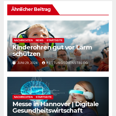
Ähnlicher Beitrag
NACHRICHTEN
NEWS
STARTSEITE
Kinderohren gut vor Lärm
schützen
JUNI 29, 2024
RETTUNGSDIENSTBLOG
NACHRICHTEN
STARTSEITE
Messe in Hannover | Digitale
Gesundheitswirtschaft