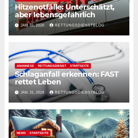
Hitzenotfälle: Unterschätzt,
aber lebensgefährlich
JAN. 31, 2026
RETTUNGSDIENSTBLOG
ANAMNESE
RETTUNGSDIENST
STARTSEITE
Schlaganfall erkennen: FAST
rettet Leben
JAN. 31, 2026
RETTUNGSDIENSTBLOG
NEWS
STARTSEITE