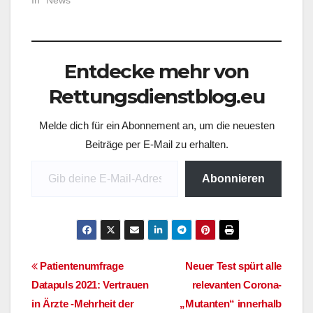
In "News"
Fachgesellschaften,
die Deutsche
Gesellschaft für
Interdisziplinäre Notfall-
Entdecke mehr von
und…
Rettungsdienstblog.eu
Melde dich für ein Abonnement an, um die neuesten
Beiträge per E-Mail zu erhalten.
Gib deine E-Mail-Adresse ein ...
Abonnieren
Beitragsnavigation
Patientenumfrage
Neuer Test spürt alle
Datapuls 2021: Vertrauen
relevanten Corona-
in Ärzte -Mehrheit der
„Mutanten“ innerhalb