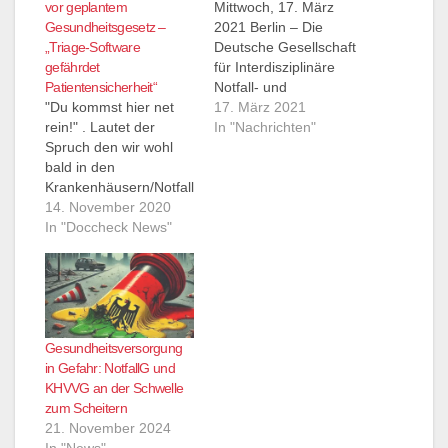
vor geplantem
Mittwoch, 17. März
Gesundheitsgesetz –
2021 Berlin – Die
„Triage-Software
Deutsche Gesellschaft
gefährdet
für Interdisziplinäre
Patientensicherheit“
Notfall- und
"Du kommst hier net
Akutmedizin (DGINA)
17. März 2021
rein!" . Lautet der
verlässt – ebenso wie
In "Nachrichten"
Spruch den wir wohl
der Marburger Bund –
bald in den
den Beirat
Krankenhäusern/Notfall
„Strukturierte
aufnahmen hören
14. November 2020
medizinische
werden. Zumindest
In "Doccheck News"
Ersteinschätzung in
wenn es nach dem
Deutschland“ (SmED).
Bundesgesundheitsmin
Grund sind Differenzen
isterium geht. DIVI und
mit dem Zentralinstitut
DGINA haben sich
für Kassenärztliche
dazu in einer
Versorgung (Zi) über
Pressemitteilung
die Einführung eines
Gesundheitsversorgung
geäußert: (13.11.2020)
softwarebasierten
in Gefahr: NotfallG und
In zwei
Ersteinschätzungssyste
KHVVG an der Schwelle
Stellungnahmen haben
ms auch am
zum Scheitern
die
Notaufnahme-Tresen…
21. November 2024
notfallmedizinischen