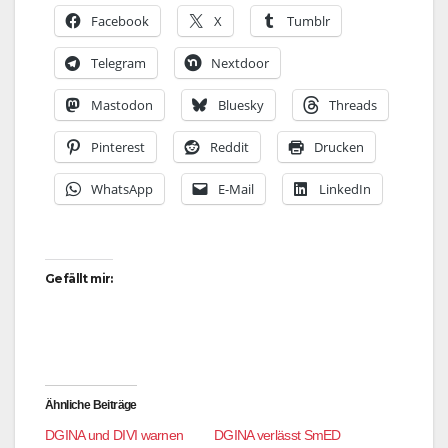
Facebook
X
Tumblr
Telegram
Nextdoor
Mastodon
Bluesky
Threads
Pinterest
Reddit
Drucken
WhatsApp
E-Mail
LinkedIn
Gefällt mir:
Ähnliche Beiträge
DGINA und DIVI warnen
DGINA verlässt SmED