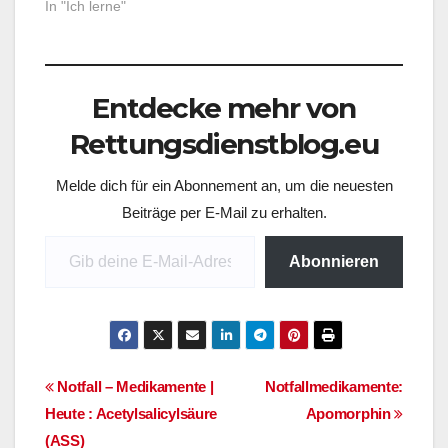
abdeckt, die
In "Ich lerne"
Notfallmedikamente.
Jede Woche werde ich
hier eines "vorstellen"
um es mir auch etwas
Entdecke mehr von
leichter zu machen das
ganze erlernte mal zu
Rettungsdienstblog.eu
schreiben. Medikament
Nr.1 Handelsname:
Melde dich für ein Abonnement an, um die neuesten
Adalat Wirkstoff:…
Beiträge per E-Mail zu erhalten.
Gib deine E-Mail-Adresse ein ...
Abonnieren
Beitragsnavigation
Notfall – Medikamente |
Notfallmedikamente:
Heute : Acetylsalicylsäure
Apomorphin
(ASS)