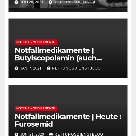
JULI 28, 2021
RETTUNGSDIENSTBLOG
NOTFALL - MEDIKAMENTE
Notfallmedikamente |
Butylscopolamin (auch
„Buscopan“ als ein
JAN. 7, 2021
RETTUNGSDIENSTBLOG
Handelsname)
NOTFALL - MEDIKAMENTE
Notfallmedikamente | Heute :
Furosemid
JUNI 21, 2020
RETTUNGSDIENSTBLOG