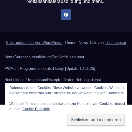
Notfallsanitäterausbildung und mehr...
Stolz präsentiert von WordPress
|
Theme: News Talk von
Themeansar
Home
Datenschutzerklärung
Der Notfallsanitäter
PWA`s | Programmieren als Hobby [Update 10.11.25]
Rechtliches / Impressum
Rezepte für den Rettungsdienst
Datenschutz und Cookies: Diese Website verwendet Cookies. Wenn du
Sauerstoffberechnung
Werbung auf Rettungsdienstblog.eu
die Website weiterhin nutzt, stimmst du der Verwendung von Cookies zu.
Weitere Informationen, beispielsweise zur Kontrolle von Cookies, findest
du hier:
Cookie-Richtlinie