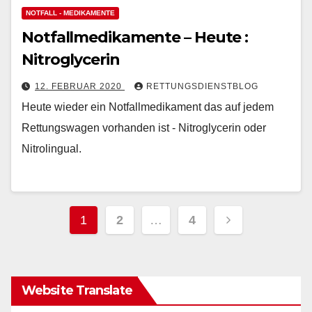
NOTFALL - MEDIKAMENTE
Notfallmedikamente – Heute :
Nitroglycerin
12. FEBRUAR 2020
RETTUNGSDIENSTBLOG
Heute wieder ein Notfallmedikament das auf jedem
Rettungswagen vorhanden ist - Nitroglycerin oder
Nitrolingual.
Seitennummerierung
1
2
…
4
der
Beiträge
Website Translate