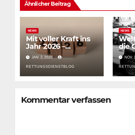
Ähnlicher Beitrag
NEWS
NEWS
Mit voller Kraft ins
Welt
Jahr 2026 –
die 
Gemeinsam für
Stra
JAN. 2, 2026
NOV. 
mehr Wissen &
DVR 
Praxis im
RETTUNGSDIENSTBLOG
ents
RETTUN
Rettungsdienstblog
Hand
!
Verk
Deu
Kommentar verfassen