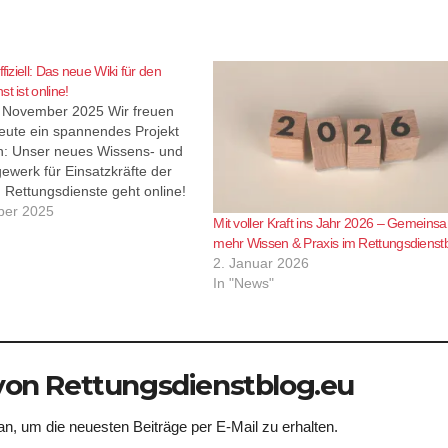
ffiziell: Das neue Wiki für den
t ist online!
 November 2025 Wir freuen
heute ein spannendes Projekt
en: Unser neues Wissens- und
ewerk für Einsatzkräfte der
d Rettungsdienste geht online!
Domain
ber 2025
Mit voller Kraft ins Jahr 2026 – Gemeinsa
gsdienstblog.eu ist ab sofort
mehr Wissen & Praxis im Rettungsdienstb
ugängliche Plattform verfügbar,
2. Januar 2026
ssen bündelt, praxisnah
In "News"
 und speziell auf die
e von Rettungsdienst,…
on Rettungsdienstblog.eu
n, um die neuesten Beiträge per E-Mail zu erhalten.