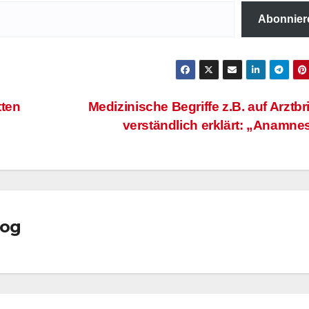
Abonnier
tten
Medizinische Begriffe z.B. auf Arztbr
verständlich erklärt: „Anamn
log