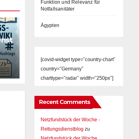
Funktion und Relevanz für
Notfallsanitäter
Ägypten
enst
[covid-widget type="country-chart"
country="Germany"
charttype="radar" width="250px"]
Recent Comments
Netzfundstück der Woche -
Rettungsdienstblog
zu
Netzfundstück der Woche