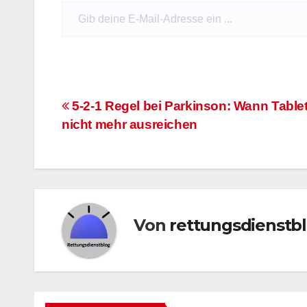
Gib deine E-Mail-Adresse ein ...
Beitragsnavigation
5-2-1 Regel bei Parkinson: Wann Table
nicht mehr ausreichen
Von
rettungsdienstb