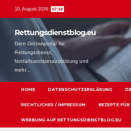
Zum
10. August 2026
07:28
Inhalt
springen
Rettungsdienstblog.eu
Dein Onlineportal für
Rettungsdienst,
Notfallsanitäterausbildung und
mehr...
HOME
DATENSCHUTZERKLÄRUNG
D
RECHTLICHES / IMPRESSUM
REZEPTE FÜR
WERBUNG AUF RETTUNGSDIENSTBLOG.EU