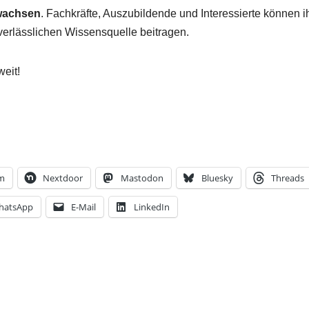
wachsen
. Fachkräfte, Auszubildende und Interessierte können i
verlässlichen Wissensquelle beitragen.
weit!
am
Nextdoor
Mastodon
Bluesky
Threads
hatsApp
E-Mail
LinkedIn