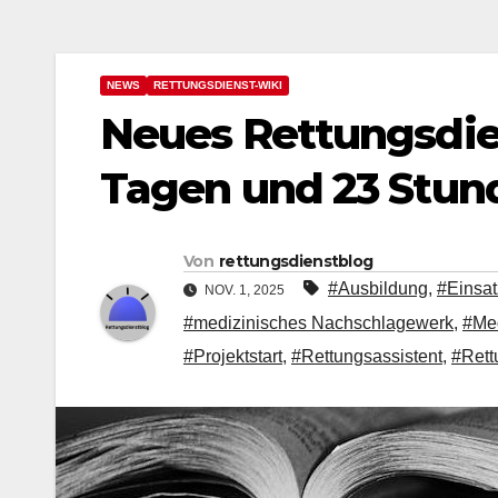
NEWS
RETTUNGSDIENST-WIKI
Neues Rettungsdien
Tagen und 23 Stun
Von
rettungsdienstblog
#Ausbildung
,
#Einsat
NOV. 1, 2025
#medizinisches Nachschlagewerk
,
#Me
#Projektstart
,
#Rettungsassistent
,
#Rett