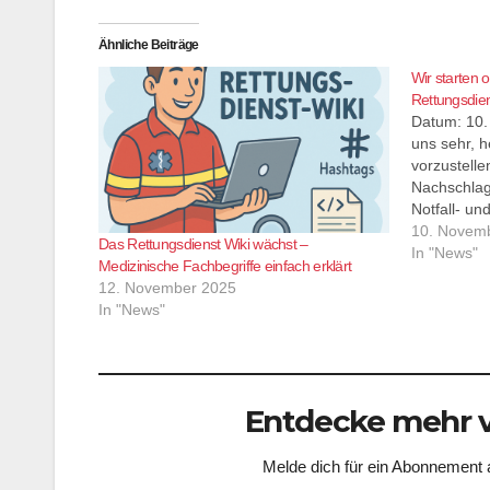
Ähnliche Beiträge
Wir starten o
Rettungsdiens
Datum: 10.
uns sehr, 
vorzustell
Nachschlag
Notfall- un
Unter der 
10. Novem
Das Rettungsdienst Wiki wächst –
wiki.rettun
In "News"
Medizinische Fachbegriffe einfach erklärt
eine frei z
12. November 2025
die Fachwi
In "News"
aufbereitet
Bedürfniss
Entdecke mehr v
Melde dich für ein Abonnement a