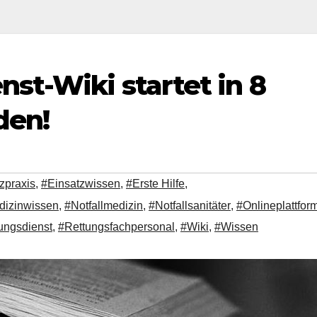
st-Wiki startet in 8
den!
zpraxis
,
#Einsatzwissen
,
#Erste Hilfe
,
dizinwissen
,
#Notfallmedizin
,
#Notfallsanitäter
,
#Onlineplattfor
ungsdienst
,
#Rettungsfachpersonal
,
#Wiki
,
#Wissen