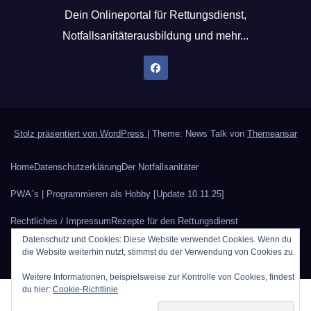
Dein Onlineportal für Rettungsdienst,
Notfallsanitäterausbildung und mehr...
Stolz präsentiert von WordPress
|
Theme: News Talk von
Themeansar
Home
Datenschutzerklärung
Der Notfallsanitäter
PWA`s | Programmieren als Hobby [Update 10.11.25]
Rechtliches / Impressum
Rezepte für den Rettungsdienst
Datenschutz und Cookies: Diese Website verwendet Cookies. Wenn du
Sauerstoffberechnung
Werbung auf Rettungsdienstblog.eu
die Website weiterhin nutzt, stimmst du der Verwendung von Cookies zu.
Weitere Informationen, beispielsweise zur Kontrolle von Cookies, findest
du hier:
Cookie-Richtlinie