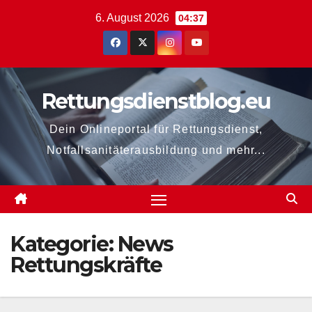
Zum
6. August 2026
04:37
Inhalt
springen
Rettungsdienstblog.eu
Dein Onlineportal für Rettungsdienst,
Notfallsanitäterausbildung und mehr...
Kategorie:
News
Rettungskräfte