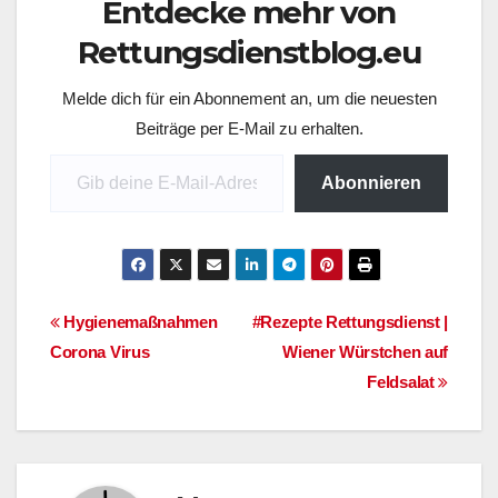
Entdecke mehr von
schreib ich euch heut
hier, wer gern
Rettungsdienstblog.eu
mitziehen möchte sollte
sich schon einmal
Melde dich für ein Abonnement an, um die neuesten
die…
Beiträge per E-Mail zu erhalten.
Gib deine E-Mail-Adresse ein ...
Abonnieren
Beitragsnavigation
Hygienemaßnahmen
#Rezepte Rettungsdienst |
Corona Virus
Wiener Würstchen auf
Feldsalat