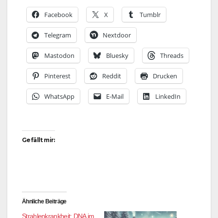
Facebook
X
Tumblr
Telegram
Nextdoor
Mastodon
Bluesky
Threads
Pinterest
Reddit
Drucken
WhatsApp
E-Mail
LinkedIn
Gefällt mir:
Ähnliche Beiträge
Strahlenkrankheit: DNA im