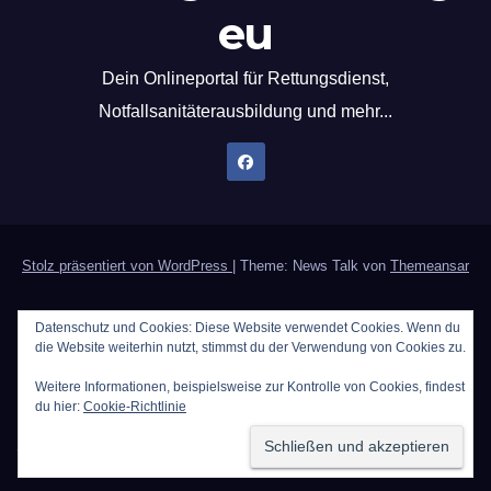
eu
Dein Onlineportal für Rettungsdienst,
Notfallsanitäterausbildung und mehr...
Stolz präsentiert von WordPress
|
Theme: News Talk von
Themeansar
Home
Datenschutzerklärung
Der Notfallsanitäter
Datenschutz und Cookies: Diese Website verwendet Cookies. Wenn du
die Website weiterhin nutzt, stimmst du der Verwendung von Cookies zu.
PWA`s | Programmieren als Hobby [Update 10.11.25]
Weitere Informationen, beispielsweise zur Kontrolle von Cookies, findest
Rechtliches / Impressum
Rezepte für den Rettungsdienst
du hier:
Cookie-Richtlinie
Sauerstoffberechnung
Werbung auf Rettungsdienstblog.eu