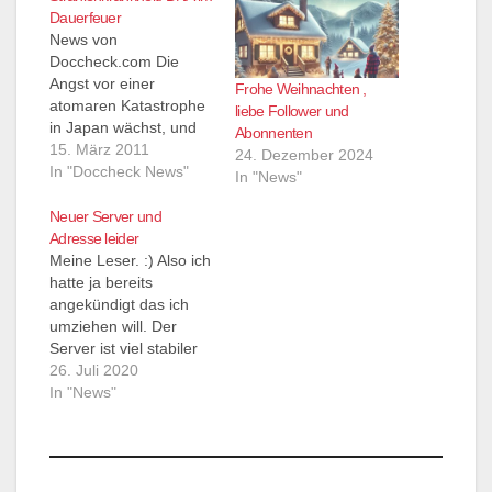
Dauerfeuer
News von
Doccheck.com Die
Angst vor einer
Frohe Weihnachten ,
atomaren Katastrophe
liebe Follower und
in Japan wächst, und
Abonnenten
zahlreiche Kollegen
15. März 2011
24. Dezember 2024
erinnern sich mit
In "Doccheck News"
In "News"
Schrecken an die
Bilder des
Neuer Server und
Reaktorunglücks von
Adresse leider
Tschernobyl. Vor allem
Meine Leser. :) Also ich
bei akuten
hatte ja bereits
Ganzkörperbestrahlun
angekündigt das ich
gen bestimmt die
umziehen will. Der
Dosis, wie
Server ist viel stabiler
schwerwiegend
und besser zu
26. Juli 2020
gesundheitliche Folgen
handhaben als hier bei
In "News"
sein werden. Alles
wp selber. Allerdings
lesen...bitte klicken
kann ich die alte
News von
Adresse nicht
Doccheck.com
mitnehmen, deshalb