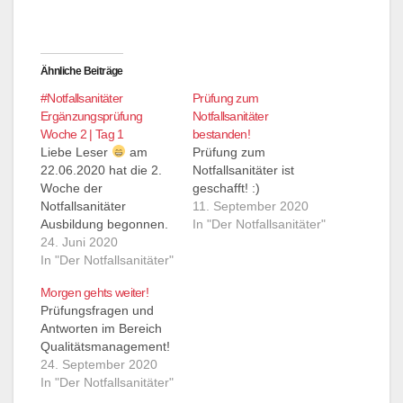
Ähnliche Beiträge
#Notfallsanitäter
Prüfung zum
Ergänzungsprüfung
Notfallsanitäter
Woche 2 | Tag 1
bestanden!
Liebe Leser
am
Prüfung zum
22.06.2020 hat die 2.
Notfallsanitäter ist
Woche der
geschafft! :)
Notfallsanitäter
11. September 2020
Ausbildung begonnen.
In "Der Notfallsanitäter"
Ich werde hier wieder
24. Juni 2020
einiges berichten.
In "Der Notfallsanitäter"
Freut euch auf
Morgen gehts weiter!
Medikamente,
Prüfungsfragen und
Wirkweisen,
Antworten im Bereich
Thoraxdrainagen,
Qualitätsmanagement!
Atemwegssicherungen
24. September 2020
und vieles mehr.
In "Der Notfallsanitäter"
Morgen starten wir mit