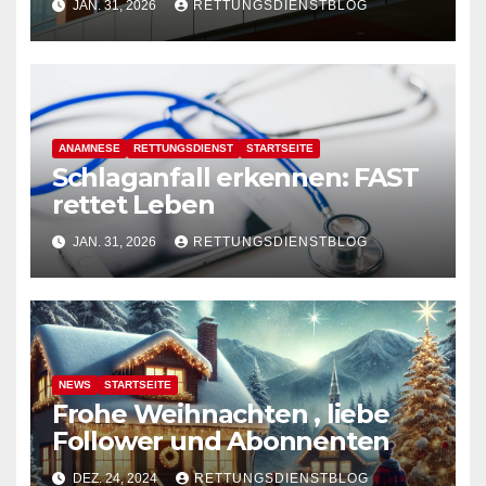
JAN. 31, 2026
RETTUNGSDIENSTBLOG
ANAMNESE
RETTUNGSDIENST
STARTSEITE
Schlaganfall erkennen: FAST
rettet Leben
JAN. 31, 2026
RETTUNGSDIENSTBLOG
NEWS
STARTSEITE
Frohe Weihnachten , liebe
Follower und Abonnenten
DEZ. 24, 2024
RETTUNGSDIENSTBLOG