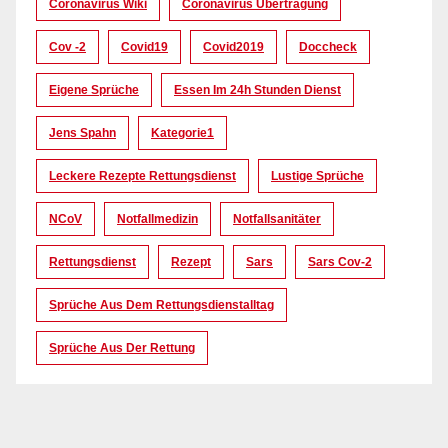
Coronavirus Wiki
Coronavirus Übertragung
Cov -2
Covid19
Covid2019
Doccheck
Eigene Sprüche
Essen Im 24h Stunden Dienst
Jens Spahn
Kategorie1
Leckere Rezepte Rettungsdienst
Lustige Sprüche
NCoV
Notfallmedizin
Notfallsanitäter
Rettungsdienst
Rezept
Sars
Sars Cov-2
Sprüche Aus Dem Rettungsdienstalltag
Sprüche Aus Der Rettung