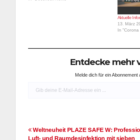
Aktuelle In
13. März 2
In "Corona 
Entdecke mehr v
Melde dich für ein Abonnement a
Gib deine E-Mail-Adresse ein ...
Beitragsnavigation
Weltneuheit PLAZE SAFE W: Professio
Luft- und Raumdesinfektion mit sieben