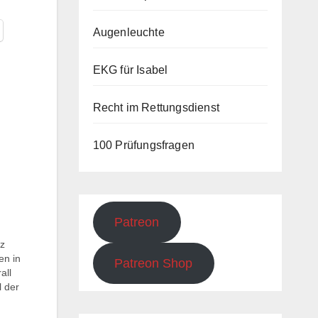
Augenleuchte
EKG für Isabel
Recht im Rettungsdienst
100 Prüfungsfragen
Patreon
tz
n in
Patreon Shop
all
l der
e uns