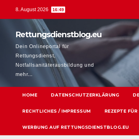
Zum
8. August 2026
16:49
Inhalt
springen
Rettungsdienstblog.eu
Dein Onlineportal für
Rettungsdienst,
Notfallsanitäterausbildung und
mehr...
HOME
DATENSCHUTZERKLÄRUNG
D
RECHTLICHES / IMPRESSUM
REZEPTE FÜR
WERBUNG AUF RETTUNGSDIENSTBLOG.EU