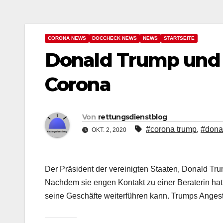
CORONA NEWS
DOCCHECK NEWS
NEWS
STARTSEITE
Donald Trump und F
Corona
Von
rettungsdienstblog
#corona trump
,
#dona
OKT. 2, 2020
Der Präsident der vereinigten Staaten, Donald Tru
Nachdem sie engen Kontakt zu einer Beraterin hat
seine Geschäfte weiterführen kann. Trumps Angest