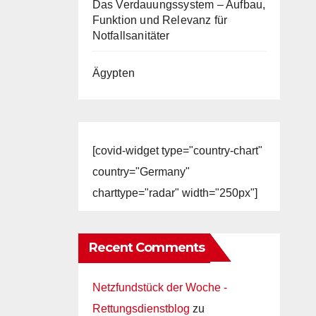
Das Verdauungssystem – Aufbau,
Funktion und Relevanz für
Notfallsanitäter
Ägypten
[covid-widget type="country-chart"
country="Germany"
charttype="radar" width="250px"]
Recent Comments
Netzfundstück der Woche -
Rettungsdienstblog
zu