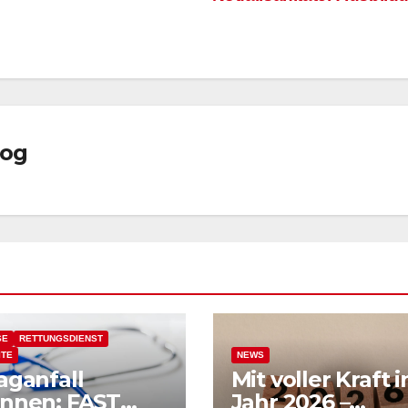
log
SE
RETTUNGSDIENST
ITE
NEWS
aganfall
Mit voller Kraft i
nnen: FAST
Jahr 2026 –