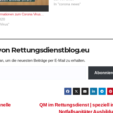
etwas zu denken geben sollte. Nach
In "corona news"
USA weist Brasilien damit die höchs
formationen zum Corona Virus…
020
Virus"
on Rettungsdienstblog.eu
n, um die neuesten Beiträge per E-Mail zu erhalten.
Abonnier
nelle
QM im Rettungsdienst | speziell i
Notfallsanitäter Ausbil