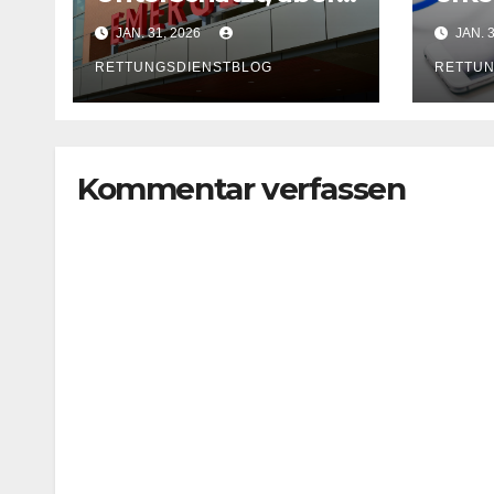
lebensgefährlich
rett
JAN. 31, 2026
JAN. 
RETTUNGSDIENSTBLOG
RETTUN
Kommentar verfassen