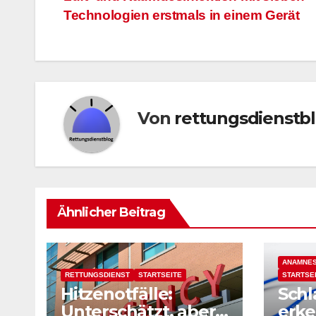
Technologien erstmals in einem Gerät
Von
rettungsdienstb
Ähnlicher Beitrag
ANAMNE
RETTUNGSDIENST
STARTSEITE
STARTSE
Hitzenotfälle:
Schl
Unterschätzt, aber
erke