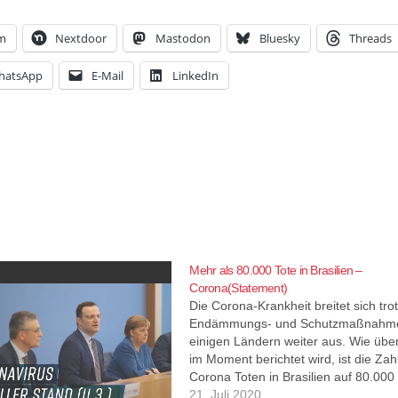
am
Nextdoor
Mastodon
Bluesky
Threads
hatsApp
E-Mail
LinkedIn
Mehr als 80.000 Tote in Brasilien –
Corona(Statement)
Die Corona-Krankheit breitet sich tro
Endämmungs- und Schutzmaßnahme
einigen Ländern weiter aus. Wie über
im Moment berichtet wird, ist die Zah
Corona Toten in Brasilien auf 80.000
gestiegen. Dies ist wohl eine Zahl di
21. Juli 2020