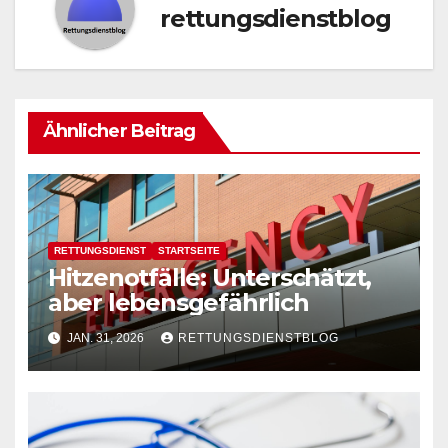
rettungsdienstblog
Ähnlicher Beitrag
RETTUNGSDIENST
STARTSEITE
Hitzenotfälle: Unterschätzt,
aber lebensgefährlich
JAN. 31, 2026
RETTUNGSDIENSTBLOG