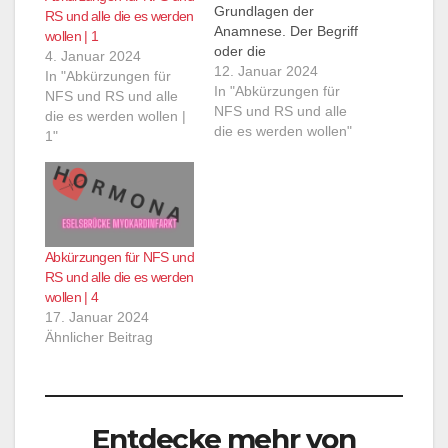
Grundlagen der
RS und alle die es werden
Anamnese. Der Begriff
wollen | 1
oder die
4. Januar 2024
Abkürzung/Eselsbrücke
12. Januar 2024
In "Abkürzungen für
um die es geht is
In "Abkürzungen für
NFS und RS und alle
BASICS...
NFS und RS und alle
die es werden wollen |
die es werden wollen"
1"
Abkürzungen für NFS und
RS und alle die es werden
wollen | 4
17. Januar 2024
Ähnlicher Beitrag
Entdecke mehr von