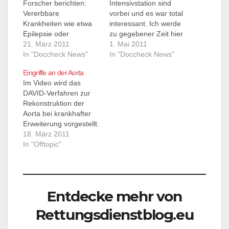
Forscher berichten:
Intensivstation sind
Vererbbare
vorbei und es war total
Krankheiten wie etwa
interessant. Ich werde
Epilepsie oder
zu gegebener Zeit hier
verschiedene
21. März 2011
darüber berichten. Jo
1. Mai 2011
Bewegungskoordinatio
In "Doccheck News"
jetzt beginnt wieder die
In "Doccheck News"
nsstörungen können
Schulzeit und ich muss
Eingriffe an der Aorta
durch Veränderungen
sagen es sind noch 6
Im Video wird das
in Nervenzellen des
Wochen bis zur
DAVID-Verfahren zur
Kleinhirns
Rettungssanitäter-
Rekonstruktion der
hervorgerufen werden,
Prüfung. Morgen gibts
Aorta bei krankhafter
die sich erst nach der
erstmal ein Testat zum
Erweiterung vorgestellt.
Geburt einstellen...
Thema
Alle Operationen im
18. März 2011
mehr... Doccheck
"Respiratorische
Albertinen-
In "Offtopic"
News---
Notfälle" und da will
Herzzentrum werden in
ich…
einer sehr schonenden
Vollnarkose
durchgeführt. Bereits
Entdecke mehr von
am Vorabend der
Operation und am
Rettungsdienstblog.eu
Operationstag, etwa
eine Stunde... Zum