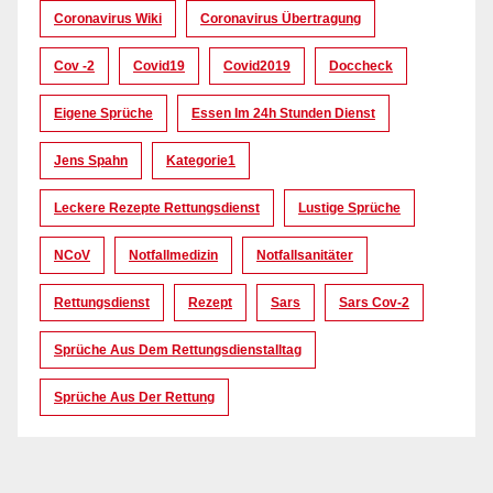
Coronavirus Wiki
Coronavirus Übertragung
Cov -2
Covid19
Covid2019
Doccheck
Eigene Sprüche
Essen Im 24h Stunden Dienst
Jens Spahn
Kategorie1
Leckere Rezepte Rettungsdienst
Lustige Sprüche
NCoV
Notfallmedizin
Notfallsanitäter
Rettungsdienst
Rezept
Sars
Sars Cov-2
Sprüche Aus Dem Rettungsdienstalltag
Sprüche Aus Der Rettung