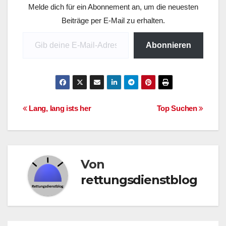
Melde dich für ein Abonnement an, um die neuesten
gesamten Beitrag....
[youtube=http://www.yo
Beiträge per E-Mail zu erhalten.
utube.com/watch?
Gib deine E-Mail-Adresse ein ...
v=7IFPqrDL5jw]
Abonnieren
Beitragsnavigation
Lang, lang ists her
Top Suchen
Von
rettungsdienstblog