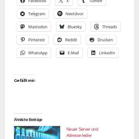
Facebook
X
Tumblr
Telegram
Nextdoor
Mastodon
Bluesky
Threads
Pinterest
Reddit
Drucken
WhatsApp
E-Mail
LinkedIn
Gefällt mir:
Ähnliche Beiträge
Neuer Server und
Adresse leider