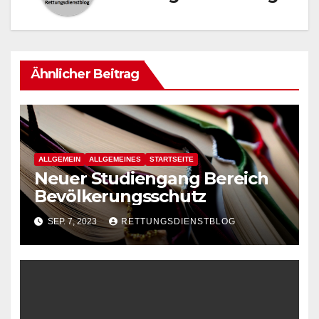
Ähnlicher Beitrag
ALLGEMEIN
ALLGEMEINES
STARTSEITE
Neuer Studiengang Bereich
Bevölkerungsschutz
SEP. 7, 2023
RETTUNGSDIENSTBLOG