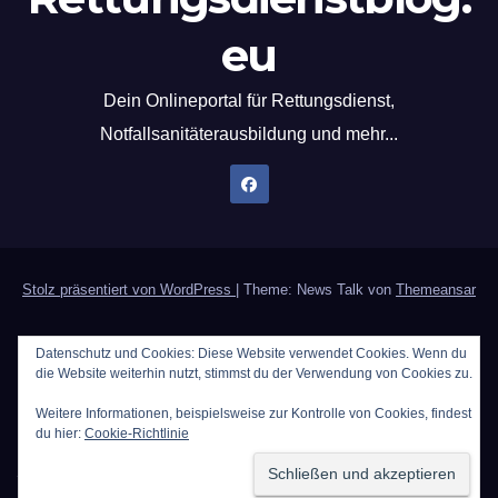
eu
Dein Onlineportal für Rettungsdienst,
Notfallsanitäterausbildung und mehr...
Stolz präsentiert von WordPress
|
Theme: News Talk von
Themeansar
Home
Datenschutzerklärung
Der Notfallsanitäter
Datenschutz und Cookies: Diese Website verwendet Cookies. Wenn du
die Website weiterhin nutzt, stimmst du der Verwendung von Cookies zu.
PWA`s | Programmieren als Hobby [Update 10.11.25]
Weitere Informationen, beispielsweise zur Kontrolle von Cookies, findest
Rechtliches / Impressum
Rezepte für den Rettungsdienst
du hier:
Cookie-Richtlinie
Sauerstoffberechnung
Werbung auf Rettungsdienstblog.eu