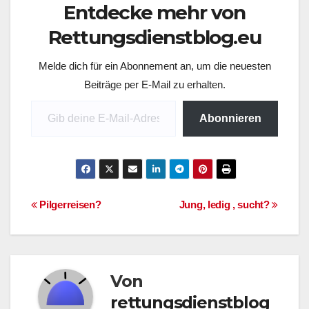
Entdecke mehr von
Rettungsdienstblog.eu
Melde dich für ein Abonnement an, um die neuesten
Beiträge per E-Mail zu erhalten.
Gib deine E-Mail-Adresse ein ...
Abonnieren
Beitragsnavigation
Pilgerreisen?
Jung, ledig , sucht?
Von
rettungsdienstblog