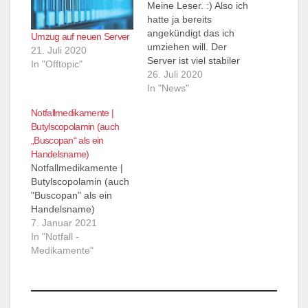
Meine Leser. :) Also ich
hatte ja bereits
angekündigt das ich
Umzug auf neuen Server
umziehen will. Der
21. Juli 2020
Server ist viel stabiler
In "Offtopic"
und besser zu
26. Juli 2020
handhaben als hier bei
In "News"
wp selber. Allerdings
Notfallmedikamente |
kann ich die alte
Butylscopolamin (auch
Adresse nicht
„Buscopan“ als ein
mitnehmen, deshalb
Handelsname)
schreib ich euch heut
Notfallmedikamente |
hier, wer gern
Butylscopolamin (auch
mitziehen möchte sollte
"Buscopan" als ein
sich schon einmal
Handelsname)
die…
7. Januar 2021
In "Notfall -
Medikamente"