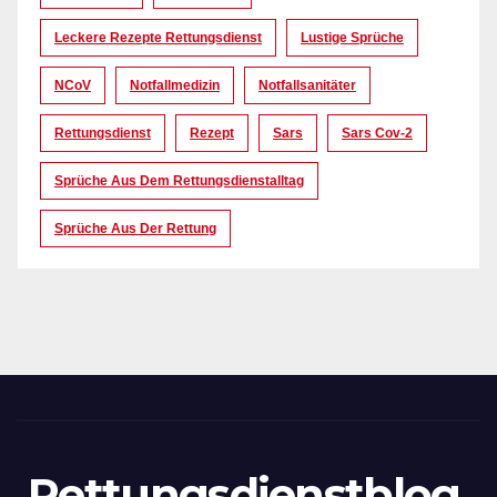
Leckere Rezepte Rettungsdienst
Lustige Sprüche
NCoV
Notfallmedizin
Notfallsanitäter
Rettungsdienst
Rezept
Sars
Sars Cov-2
Sprüche Aus Dem Rettungsdienstalltag
Sprüche Aus Der Rettung
Rettungsdienstblog.