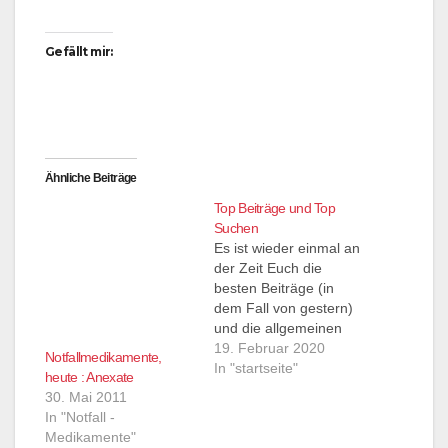
Gefällt mir:
Ähnliche Beiträge
Top Beiträge und Top
Suchen
Es ist wieder einmal an
der Zeit Euch die
besten Beiträge (in
dem Fall von gestern)
und die allgemeinen
Sucheingaben zu
19. Februar 2020
Notfallmedikamente,
präsentieren unter
In "startseite"
heute : Anexate
denen mein Blog
30. Mai 2011
gefunden wurde..
In "Notfall -
Medikamente"