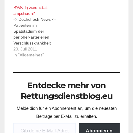
PAVK: Injizieren statt
amputieren?
-> Dochcheck News <-
Patienten im
Spätstadium der
peripher-arteriellen
Verschlusskrankheit
droht die Amputation
29. Juli 2011
der betroffenen
In "Allgemeines"
Gliedmaßen. Eine
Studie deutet darauf
hin, dass die Injektion
von
Entdecke mehr von
Knochenmarkzellen zu
einer Verringerung der
Rettungsdienstblog.eu
Amputationsrate führen
könnte.
Melde dich für ein Abonnement an, um die neuesten
von Dr. Thorsten Braun
mehr... -> Doccheck
Beiträge per E-Mail zu erhalten.
News <- Zur PAVK: Die
Gib deine E-Mail-Adresse ein ...
periphere arterielle
Abonnieren
Verschlusskrankheit, ist