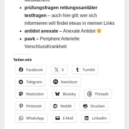
prüfungsfragen rettungssanitäter
testfragen
– auch hier gilt: wer sich
informieren will findet etwas in meinen Links
antidot anexate –
Anexate Antidot
pavk –
Periphere Arterielle
VerschlussKrankheit
Teilen mit:
Facebook
X
Tumblr
Telegram
Nextdoor
Mastodon
Bluesky
Threads
Pinterest
Reddit
Drucken
WhatsApp
E-Mail
LinkedIn