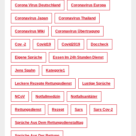
Corona Virus Deutschland
Coronavirus Europa
Coronavirus Japan
Coronavirus Thailand
Coronavirus Wiki
Coronavirus Übertragung
Cov -2
Covid19
Covid2019
Doccheck
Eigene Sprüche
Essen Im 24h Stunden Dienst
Jens Spahn
Kategorie1
Leckere Rezepte Rettungsdienst
Lustige Sprüche
NCoV
Notfallmedizin
Notfallsanitäter
Rettungsdienst
Rezept
Sars
Sars Cov-2
Sprüche Aus Dem Rettungsdienstalltag
Sprüche Aus Der Rettung