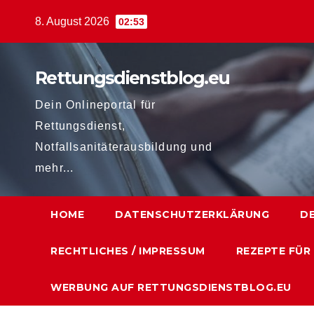
Zum
8. August 2026
02:53
Inhalt
springen
Rettungsdienstblog.eu
Dein Onlineportal für
Rettungsdienst,
Notfallsanitäterausbildung und
mehr...
HOME
DATENSCHUTZERKLÄRUNG
D
RECHTLICHES / IMPRESSUM
REZEPTE FÜR
WERBUNG AUF RETTUNGSDIENSTBLOG.EU