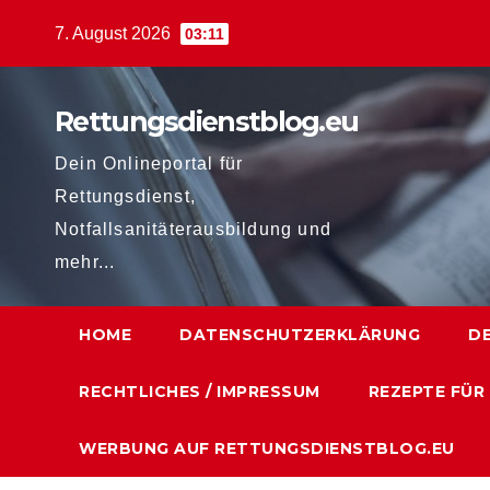
Zum
7. August 2026
03:11
Inhalt
springen
Rettungsdienstblog.eu
Dein Onlineportal für
Rettungsdienst,
Notfallsanitäterausbildung und
mehr...
HOME
DATENSCHUTZERKLÄRUNG
D
RECHTLICHES / IMPRESSUM
REZEPTE FÜR
WERBUNG AUF RETTUNGSDIENSTBLOG.EU