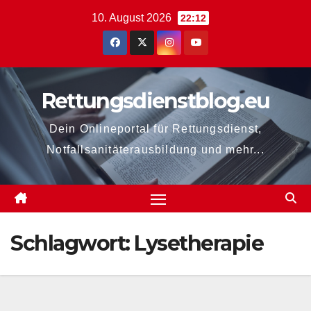
Zum
10. August 2026
22:12
Inhalt
springen
Rettungsdienstblog.eu
Dein Onlineportal für Rettungsdienst,
Notfallsanitäterausbildung und mehr...
Schlagwort:
Lysetherapie