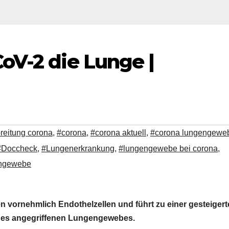
oV-2 die Lunge |
reitung corona
,
#corona
,
#corona aktuell
,
#corona lungengewe
#Doccheck
,
#Lungenerkrankung
,
#lungengewebe bei corona
,
engewebe
n vornehmlich Endothelzellen und führt zu einer gesteiger
 des angegriffenen Lungengewebes.