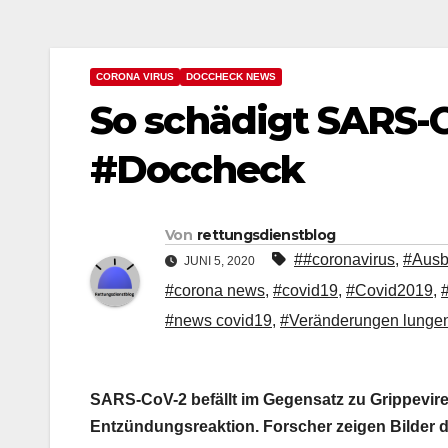
CORONA VIRUS
DOCCHECK NEWS
So schädigt SARS-C
#Doccheck
Von
rettungsdienstblog
##coronavirus
,
#Ausb
JUNI 5, 2020
#corona news
,
#covid19
,
#Covid2019
,
#news covid19
,
#Veränderungen lung
SARS-CoV-2 befällt im Gegensatz zu Grippevire
Entzündungsreaktion. Forscher zeigen Bilder