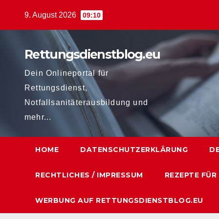
Zum
9. August 2026
09:10
Inhalt
springen
Rettungsdienstblog.eu
Dein Onlineportal für
Rettungsdienst,
Notfallsanitäterausbildung und
mehr...
HOME
DATENSCHUTZERKLÄRUNG
D
RECHTLICHES / IMPRESSUM
REZEPTE FÜR
WERBUNG AUF RETTUNGSDIENSTBLOG.EU