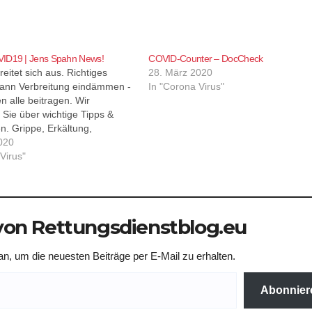
ID19 | Jens Spahn News!
COVID-Counter – DocCheck
itet sich aus. Richtiges
28. März 2020
kann Verbreitung eindämmen -
In "Corona Virus"
 alle beitragen. Wir
 Sie über wichtige Tipps &
 Grippe, Erkältung,
? Hier die wichtigsten
020
de der Symptome im
Virus"
on Rettungsdienstblog.eu
n, um die neuesten Beiträge per E-Mail zu erhalten.
Abonnier