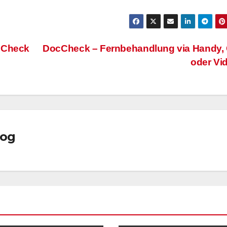
ocCheck
DocCheck – Fernbehandlung via Handy,
oder Vi
log