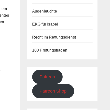
inem
Augenleuchte
enten
aum
EKG für Isabel
Recht im Rettungsdienst
100 Prüfungsfragen
Patreon
Patreon Shop