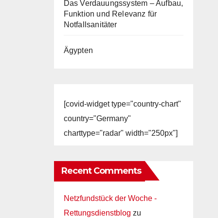
Das Verdauungssystem – Aufbau,
Funktion und Relevanz für
Notfallsanitäter
Ägypten
[covid-widget type="country-chart"
country="Germany"
charttype="radar" width="250px"]
Recent Comments
Netzfundstück der Woche -
Rettungsdienstblog
zu