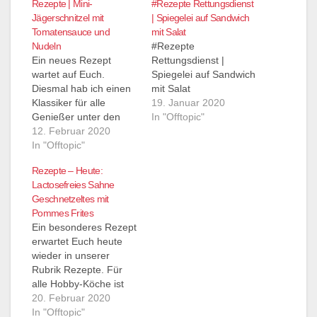
Rezepte | Mini-
#Rezepte Rettungsdienst
Jägerschnitzel mit
| Spiegelei auf Sandwich
Tomatensauce und
mit Salat
Nudeln
#Rezepte
Ein neues Rezept
Rettungsdienst |
wartet auf Euch.
Spiegelei auf Sandwich
Diesmal hab ich einen
mit Salat
Klassiker für alle
19. Januar 2020
Genießer unter den
In "Offtopic"
Essens liebhabern.
12. Februar 2020
In "Offtopic"
Rezepte – Heute:
Lactosefreies Sahne
Geschnetzeltes mit
Pommes Frites
Ein besonderes Rezept
erwartet Euch heute
wieder in unserer
Rubrik Rezepte. Für
alle Hobby-Köche ist
das bestimmt ein
20. Februar 2020
kleiner Anreiz was man
In "Offtopic"