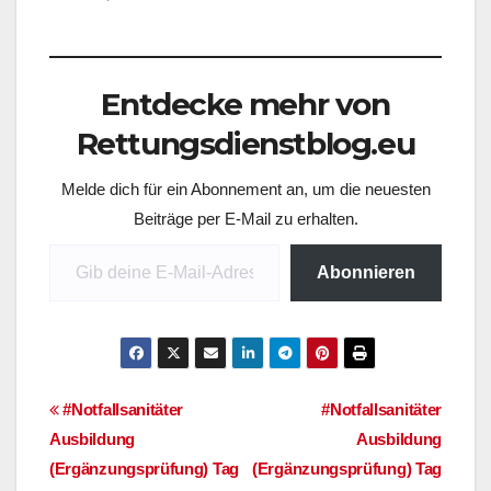
als nächstes kocht. Ich
möchte nochmal sagen
in eigener Sache,
erwartet keine
Entdecke mehr von
Hochglanzproduktkoch
bilderdingens von mir
Rettungsdienstblog.eu
ich liebe das spontane
und amateurhafte. In
Melde dich für ein Abonnement an, um die neuesten
diesem Sinne viel
Spaß.
Beiträge per E-Mail zu erhalten.
Gib deine E-Mail-Adresse ein ...
Abonnieren
Beitragsnavigation
#Notfallsanitäter
#Notfallsanitäter
Ausbildung
Ausbildung
(Ergänzungsprüfung) Tag
(Ergänzungsprüfung) Tag