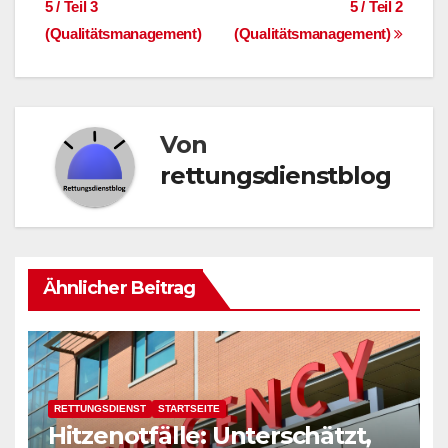
5 / Teil 3
5 / Teil 2
(Qualitätsmanagement)
(Qualitätsmanagement)
Von
rettungsdienstblog
Ähnlicher Beitrag
RETTUNGSDIENST
STARTSEITE
Hitzenotfälle: Unterschätzt,