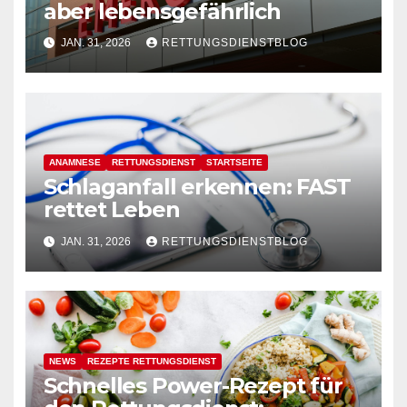
aber lebensgefährlich
JAN. 31, 2026
RETTUNGSDIENSTBLOG
ANAMNESE
RETTUNGSDIENST
STARTSEITE
Schlaganfall erkennen: FAST
rettet Leben
JAN. 31, 2026
RETTUNGSDIENSTBLOG
NEWS
REZEPTE RETTUNGSDIENST
Schnelles Power-Rezept für