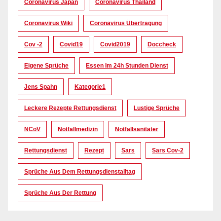
Coronavirus Japan
Coronavirus Thailand
Coronavirus Wiki
Coronavirus Übertragung
Cov -2
Covid19
Covid2019
Doccheck
Eigene Sprüche
Essen Im 24h Stunden Dienst
Jens Spahn
Kategorie1
Leckere Rezepte Rettungsdienst
Lustige Sprüche
NCoV
Notfallmedizin
Notfallsanitäter
Rettungsdienst
Rezept
Sars
Sars Cov-2
Sprüche Aus Dem Rettungsdienstalltag
Sprüche Aus Der Rettung