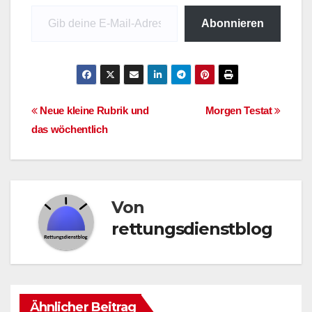
Gib deine E-Mail-Adresse ein ...
Abonnieren
Beitragsnavigation
Neue kleine Rubrik und
Morgen Testat
das wöchentlich
Von
rettungsdienstblog
Ähnlicher Beitrag