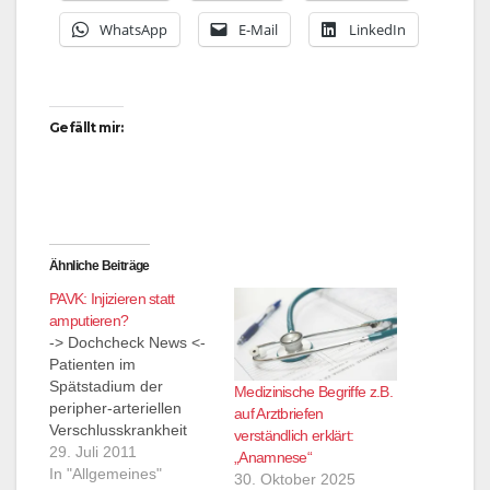
WhatsApp
E-Mail
LinkedIn
Gefällt mir:
Ähnliche Beiträge
PAVK: Injizieren statt
amputieren?
-> Dochcheck News <-
Patienten im
Spätstadium der
Medizinische Begriffe z.B.
peripher-arteriellen
auf Arztbriefen
Verschlusskrankheit
verständlich erklärt:
droht die Amputation
29. Juli 2011
„Anamnese“
der betroffenen
In "Allgemeines"
30. Oktober 2025