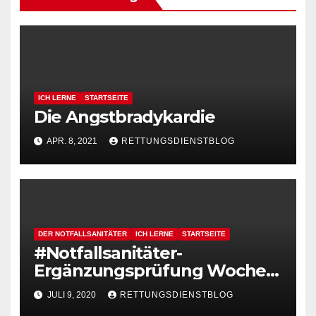
ICH LERNE
STARTSEITE
Die Angstbradykardie
APR. 8, 2021
RETTUNGSDIENSTBLOG
DER NOTFALLSANITÄTER
ICH LERNE
STARTSEITE
#Notfallsanitäter-
Ergänzungsprüfung Woche 2
Tag 3 /Teil 1
JULI 9, 2020
RETTUNGSDIENSTBLOG