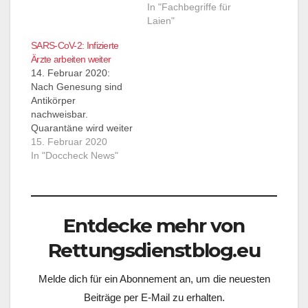
Gliedmaßen. Eine
In "Fachbegriffe für
Studie deutet darauf
Laien"
hin, dass die Injektion
von
SARS-CoV-2: Infizierte
Knochenmarkzellen zu
Ärzte arbeiten weiter
einer Verringerung der
14. Februar 2020:
Amputationsrate führen
Nach Genesung sind
könnte.
Antikörper
von Dr. Thorsten Braun
nachweisbar.
mehr... -> Doccheck
Quarantäne wird weiter
News <- Zur PAVK: Die
groß geschrieben.
15. Februar 2020
periphere arterielle
Chinesische Ärzte
In "Doccheck News"
Verschlusskrankheit, ist
arbeiten erkrankt
ein Krankheitsbild bei
weiter. Trump gibt
dem…
seinen Senf dazu.
Entdecke mehr von
Rettungsdienstblog.eu
Melde dich für ein Abonnement an, um die neuesten
Beiträge per E-Mail zu erhalten.