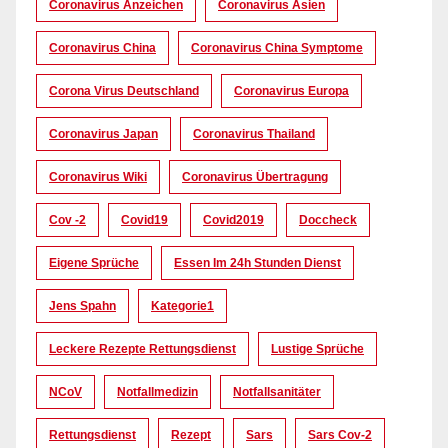
Coronavirus Anzeichen
Coronavirus Asien
Coronavirus China
Coronavirus China Symptome
Corona Virus Deutschland
Coronavirus Europa
Coronavirus Japan
Coronavirus Thailand
Coronavirus Wiki
Coronavirus Übertragung
Cov -2
Covid19
Covid2019
Doccheck
Eigene Sprüche
Essen Im 24h Stunden Dienst
Jens Spahn
Kategorie1
Leckere Rezepte Rettungsdienst
Lustige Sprüche
NCoV
Notfallmedizin
Notfallsanitäter
Rettungsdienst
Rezept
Sars
Sars Cov-2