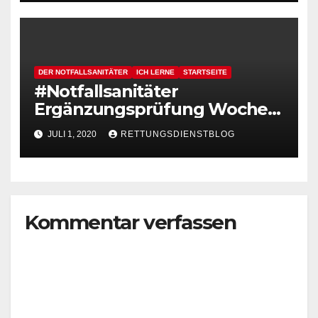
DER NOTFALLSANITÄTER
ICH LERNE
STARTSEITE
#Notfallsanitäter
Ergänzungsprüfung Woche 2
| Tag 2
JULI 1, 2020
RETTUNGSDIENSTBLOG
Kommentar verfassen