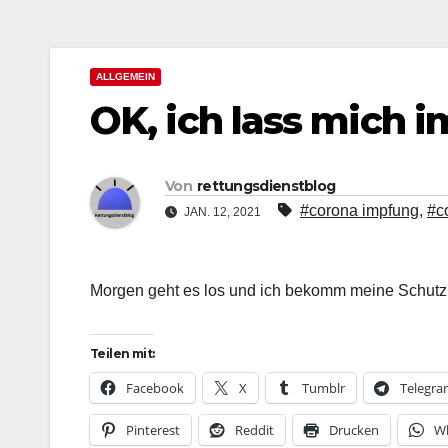
ALLGEMEIN
OK, ich lass mich 
Von
rettungsdienstblog
#corona impfung
,
#c
JAN. 12, 2021
Morgen geht es los und ich bekomm meine Schut
Teilen mit:
Facebook
X
Tumblr
Telegr
Pinterest
Reddit
Drucken
W