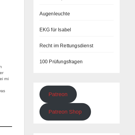
Augenleuchte
EKG für Isabel
Recht im Rettungsdienst
100 Prüfungsfragen
n
er
ei mi
was
Patreon
men
Der
Patreon Shop