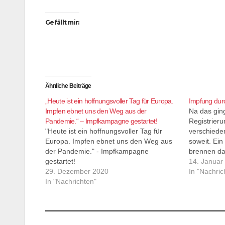
Gefällt mir:
Ähnliche Beiträge
„Heute ist ein hoffnungsvoller Tag für Europa.
Impfung durc
Impfen ebnet uns den Weg aus der
Na das ging
Pandemie.“ – Impfkampagne gestartet!
Registrier
"Heute ist ein hoffnungsvoller Tag für
verschiede
Europa. Impfen ebnet uns den Weg aus
soweit. Ein
der Pandemie." - Impfkampagne
brennen dan
gestartet!
14. Januar
29. Dezember 2020
In "Nachric
In "Nachrichten"