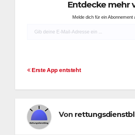
Entdecke mehr v
Melde dich für ein Abonnement a
Gib deine E-Mail-Adresse ein ...
Beitragsnavigation
Erste App entsteht
Von
rettungsdienstb