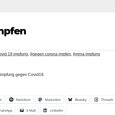
impfen
ovid 19 impfung
,
#gegen corona impfen
,
#mrna impfung
zimpfung gegen Covid19.
am
Nextdoor
Mastodon
Bluesky
Threads
hatsApp
E-Mail
LinkedIn