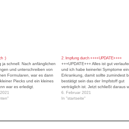
h :)
2. Impfung durch ++++UPDATE++++
 ja schnell. Nach anfänglichen
+++UPDATE+++ Alles ist gut verlaufe
ungen und unterschreiben von
und ich habe keinerlei Symptome ein
nen Formularen, war es dann
Erkrankung, damit sollte zumindest b
 kleiner Piecks und ein kleines
bestätigt sein das der Impfstoff gut
n war es erledigt.
verträglich ist. Jetzt schließt daraus 
 2021
ihr wollt :D Wie ihr ja alle mitbekom
6. Februar 2021
hten"
habt, habe ich mich impfen lassen. 
In "startseite"
Arm tat diesmal wieder weh aber…