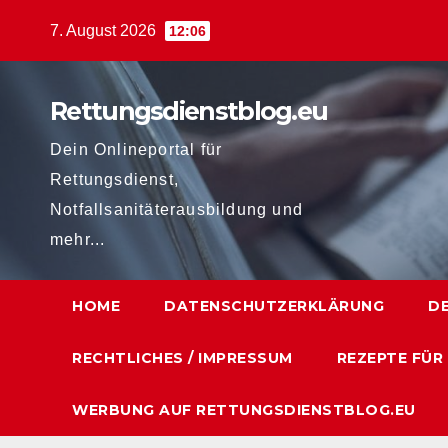
Zum
7. August 2026
12:06
Inhalt
springen
Rettungsdienstblog.eu
Dein Onlineportal für
Rettungsdienst,
Notfallsanitäterausbildung und
mehr...
HOME
DATENSCHUTZERKLÄRUNG
D
RECHTLICHES / IMPRESSUM
REZEPTE FÜR
WERBUNG AUF RETTUNGSDIENSTBLOG.EU