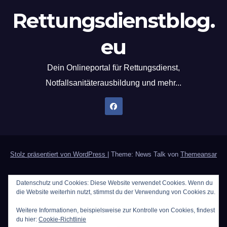
Rettungsdienstblog.
eu
Dein Onlineportal für Rettungsdienst,
Notfallsanitäterausbildung und mehr...
Stolz präsentiert von WordPress
|
Theme: News Talk von
Themeansar
Home
Datenschutzerklärung
Der Notfallsanitäter
Datenschutz und Cookies: Diese Website verwendet Cookies. Wenn du
die Website weiterhin nutzt, stimmst du der Verwendung von Cookies zu.
PWA`s | Programmieren als Hobby [Update 10.11.25]
Weitere Informationen, beispielsweise zur Kontrolle von Cookies, findest
Rechtliches / Impressum
Rezepte für den Rettungsdienst
du hier:
Cookie-Richtlinie