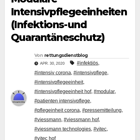
Intensivpflegeeinheiten
(Infektions-und
Quarantäneschutz)
Von
rettungsdienstblog
#infektiös
,
APR. 30, 2020
#intensiv corona
,
#intensivpflege
,
#intensivpflegeeinheit
,
#intensivpflegeeinheit hof
,
#modular
,
#patienten intensivpflege
,
#pflegeinheit corona
,
#pressemitteilung
,
#viessmann
,
#viessmann hof
,
#viessmann technologies
,
#vitec
,
#vitec hof