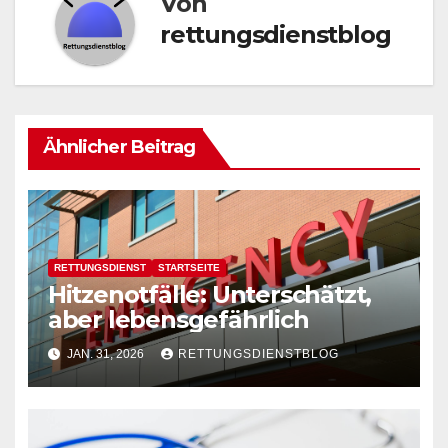
Von
rettungsdienstblog
Ähnlicher Beitrag
RETTUNGSDIENST
STARTSEITE
Hitzenotfälle: Unterschätzt,
aber lebensgefährlich
JAN. 31, 2026
RETTUNGSDIENSTBLOG