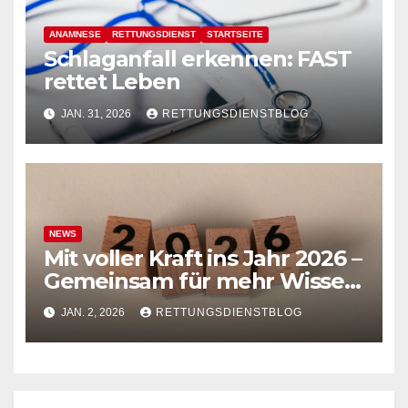
ANAMNESE
RETTUNGSDIENST
STARTSEITE
Schlaganfall erkennen: FAST
rettet Leben
JAN. 31, 2026
RETTUNGSDIENSTBLOG
NEWS
Mit voller Kraft ins Jahr 2026 –
Gemeinsam für mehr Wissen
& Praxis im
JAN. 2, 2026
RETTUNGSDIENSTBLOG
Rettungsdienstblog!