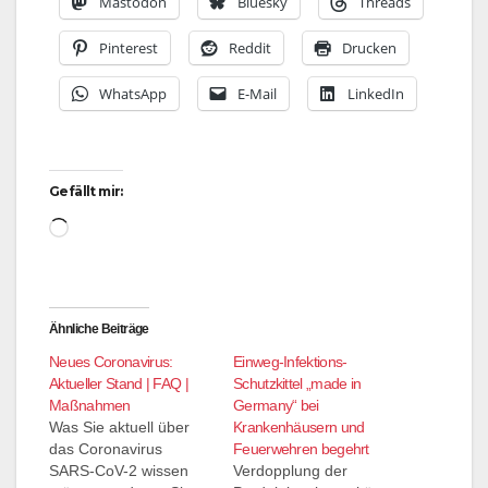
Mastodon
Bluesky
Threads
Pinterest
Reddit
Drucken
WhatsApp
E-Mail
LinkedIn
Gefällt mir:
Wird
geladen …
Ähnliche Beiträge
Neues Coronavirus:
Einweg-Infektions-
Aktueller Stand | FAQ |
Schutzkittel „made in
Maßnahmen
Germany“ bei
Was Sie aktuell über
Krankenhäusern und
das Coronavirus
Feuerwehren begehrt
SARS-CoV-2 wissen
Verdopplung der