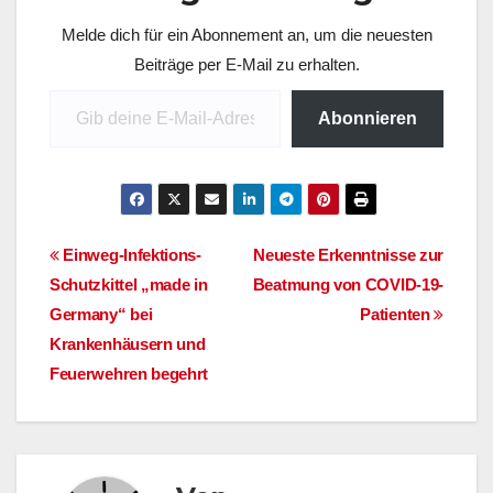
Pneumatik funktioniert.
Melde dich für ein Abonnement an, um die neuesten
Das Notfall-
Beatmungsgerät ist
Beiträge per E-Mail zu erhalten.
technisch fertig
Gib deine E-Mail-Adresse ein ...
entwickelt, hat
Abonnieren
allerdings keine
Medizingerätezulassun
g. Eine
Sonderzulassung für
den Notfall wäre
möglich, denn das…
Beitragsnavigation
Einweg-Infektions-
Neueste Erkenntnisse zur
Schutzkittel „made in
Beatmung von COVID-19-
Germany“ bei
Patienten
Krankenhäusern und
Feuerwehren begehrt