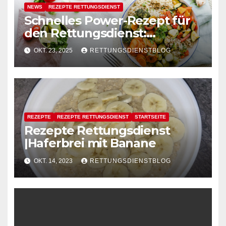
NEWS
REZEPTE RETTUNGSDIENST
Schnelles Power-Rezept für
den Rettungsdienst:
Mediterrane
OKT. 23, 2025
RETTUNGSDIENSTBLOG
Hähnchenpfanne mit Quinoa
REZEPTE
REZEPTE RETTUNGSDIENST
STARTSEITE
Rezepte Rettungsdienst
|Haferbrei mit Banane
OKT. 14, 2023
RETTUNGSDIENSTBLOG