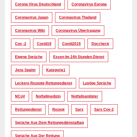
Corona Virus Deutschland
Coronavirus Europa
Coronavirus Japan
Coronavirus Thailand
Coronavirus Wiki
Coronavirus Übertragung
Cov -2
Covid19
Covid2019
Doccheck
Eigene Sprüche
Essen Im 24h Stunden Dienst
Jens Spahn
Kategorie1
Leckere Rezepte Rettungsdienst
Lustige Sprüche
NCoV
Notfallmedizin
Notfallsanitäter
Rettungsdienst
Rezept
Sars
Sars Cov-2
Sprüche Aus Dem Rettungsdienstalltag
Sprüche Aus Der Rettung