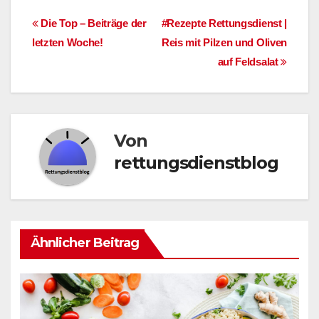
Beitragsnavigation
Die Top – Beiträge der
#Rezepte Rettungsdienst |
letzten Woche!
Reis mit Pilzen und Oliven
auf Feldsalat
Von
rettungsdienstblog
Ähnlicher Beitrag