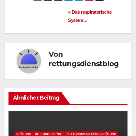
Beitragsnavigation
Das respiratorische
System…
Von
rettungsdienstblog
Ähnlicher Beitrag
PRÜFUNG
RETTUNGSDIENST
RETTUNGSSANITÄTER PRÜFUNG