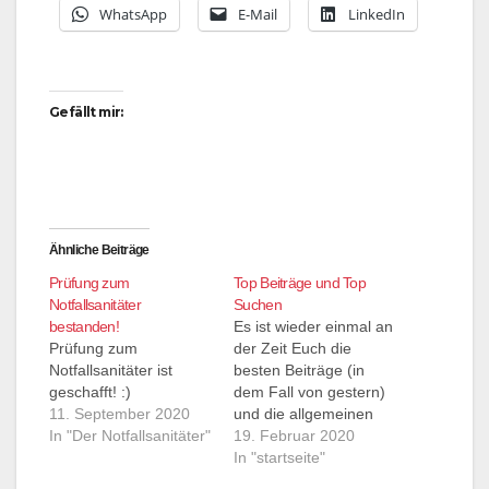
WhatsApp
E-Mail
LinkedIn
Gefällt mir:
Ähnliche Beiträge
Prüfung zum
Top Beiträge und Top
Notfallsanitäter
Suchen
bestanden!
Es ist wieder einmal an
Prüfung zum
der Zeit Euch die
Notfallsanitäter ist
besten Beiträge (in
geschafft! :)
dem Fall von gestern)
11. September 2020
und die allgemeinen
In "Der Notfallsanitäter"
Sucheingaben zu
19. Februar 2020
präsentieren unter
In "startseite"
denen mein Blog