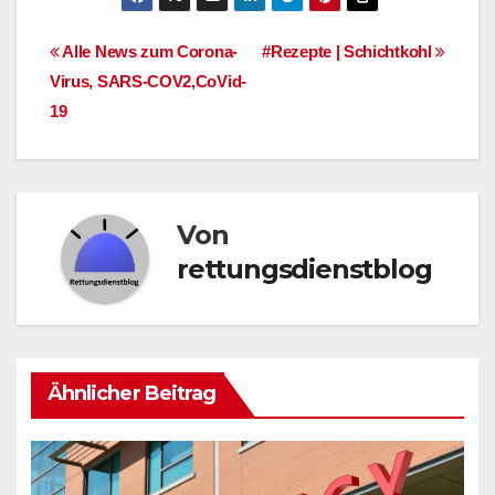
Beitragsnavigation
Alle News zum Corona-
#Rezepte | Schichtkohl
Virus, SARS-COV2,CoVid-
19
Von
rettungsdienstblog
Ähnlicher Beitrag