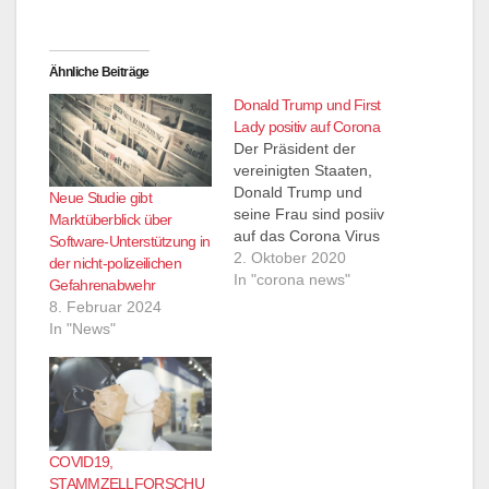
Ähnliche Beiträge
Donald Trump und First
Lady positiv auf Corona
Der Präsident der
vereinigten Staaten,
Donald Trump und
Neue Studie gibt
seine Frau sind posiiv
Marktüberblick über
auf das Corona Virus
Software-Unterstützung in
getestet worden.
2. Oktober 2020
der nicht-polizeilichen
Nachdem sie engen
In "corona news"
Gefahrenabwehr
Kontakt zu einer
8. Februar 2024
Beraterin hatten
In "News"
wurden sie angesteckt.
Trumps Leibarzt sagte
das der Präsident
seine Geschäfte
weiterführen kann.
Trumps Angestellte
COVID19,
werden nun
STAMMZELLFORSCHU