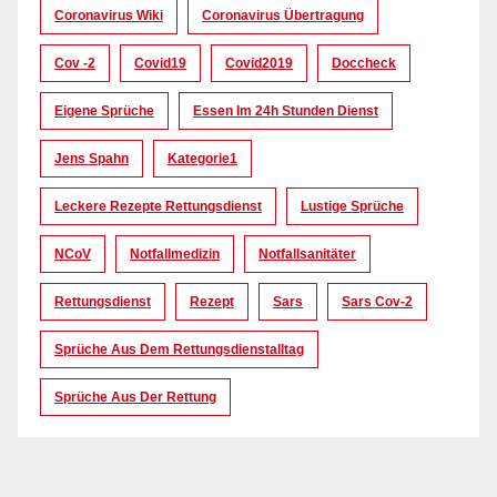
Coronavirus Wiki
Coronavirus Übertragung
Cov -2
Covid19
Covid2019
Doccheck
Eigene Sprüche
Essen Im 24h Stunden Dienst
Jens Spahn
Kategorie1
Leckere Rezepte Rettungsdienst
Lustige Sprüche
NCoV
Notfallmedizin
Notfallsanitäter
Rettungsdienst
Rezept
Sars
Sars Cov-2
Sprüche Aus Dem Rettungsdienstalltag
Sprüche Aus Der Rettung