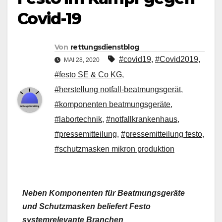
Covid-19
Von
rettungsdienstblog
#covid19
,
#Covid2019
,
MAI 28, 2020
#festo SE & Co KG
,
#herstellung notfall-beatmungsgerät
,
#komponenten beatmungsgeräte
,
#labortechnik
,
#notfallkrankenhaus
,
#pressemitteilung
,
#pressemitteilung festo
,
#schutzmasken mikron produktion
Neben Komponenten für Beatmungsgeräte
und Schutzmasken beliefert Festo
systemrelevante Branchen