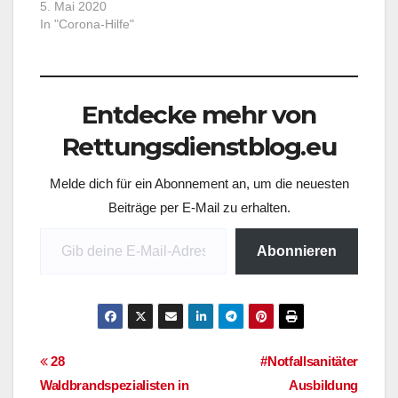
innerhalb von 2
5. Mai 2020
und Regierungschefs
Wochen in Betrieb -
In "Corona-Hilfe"
der Länder war, dass
100.000 Schutzkittel
sich…
pro Tag für Feuerwehr,
Krankenhäuser und
Pflege – 100 % made
Entdecke mehr von
in Germany – Lager-
und Lieferfähigkeit
Rettungsdienstblog.eu
Melde dich für ein Abonnement an, um die neuesten
Beiträge per E-Mail zu erhalten.
Gib deine E-Mail-Adresse ein ...
Abonnieren
Beitragsnavigation
28
#Notfallsanitäter
Waldbrandspezialisten in
Ausbildung