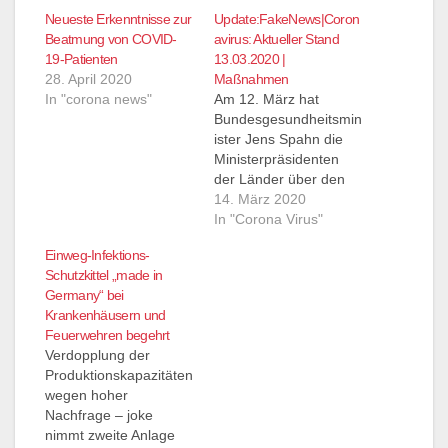
Neueste Erkenntnisse zur
Update:FakeNews|Coron
Beatmung von COVID-
avirus: Aktueller Stand
19-Patienten
13.03.2020 |
28. April 2020
Maßnahmen
In "corona news"
Am 12. März hat
Bundesgesundheitsmin
ister Jens Spahn die
Ministerpräsidenten
der Länder über den
aktuellen Stand der
14. März 2020
Ausbreitung des
In "Corona Virus"
Coronavirus informiert.
Einweg-Infektions-
„In dieser Zeit ist es
Schutzkittel „made in
wichtig, dass Bund und
Germany“ bei
Länder gut
Krankenhäusern und
zusammenarbeiten“,
Feuerwehren begehrt
so Spahn.Ein wichtiger
Verdopplung der
Beschluss der
Produktionskapazitäten
Besprechung der
wegen hoher
Bundeskanzlerin mit
Nachfrage – joke
den
nimmt zweite Anlage
Regierungschefinnen