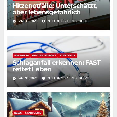
Hitzenotfälle: Unterschätzt,
aber lebensgefährlich
JAN. 31, 2026
RETTUNGSDIENSTBLOG
ANAMNESE
RETTUNGSDIENST
STARTSEITE
Schlaganfall erkennen: FAST
rettet Leben
JAN. 31, 2026
RETTUNGSDIENSTBLOG
NEWS
STARTSEITE