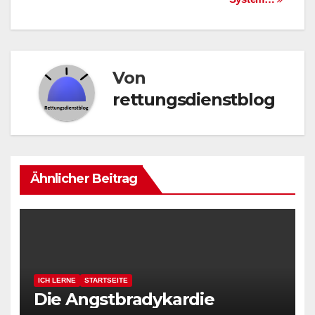
Von
rettungsdienstblog
Ähnlicher Beitrag
ICH LERNE
STARTSEITE
Die Angstbradykardie