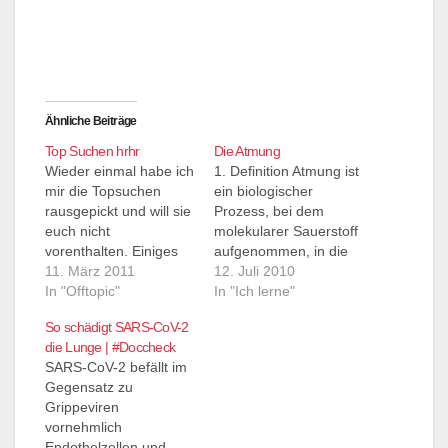
Ähnliche Beiträge
Top Suchen hrhr
Die Atmung
Wieder einmal habe ich
1. Definition Atmung ist
mir die Topsuchen
ein biologischer
rausgepickt und will sie
Prozess, bei dem
euch nicht
molekularer Sauerstoff
vorenthalten. Einiges
aufgenommen, in die
klingt ja ganz logisch.
11. März 2011
Zellen transportiert und
12. Juli 2010
anatomie welches gas
In "Offtopic"
dort in der
In "Ich lerne"
wird in der lunge
Atmungskette zu
So schädigt SARS-CoV-2
aufgenommen ->
Wasser reduziert wird.
die Lunge | #Doccheck
hmm.. komt drauf an :)
Im Gegenzug wird
SARS-CoV-2 befällt im
und welches vom blut
Kohlendioxid produziert
Gegensatz zu
abgegeben -> Tja
und abgegeben. 2.
Grippeviren
Fragen über Fragen
Einteilung In der
vornehmlich
respiratorisches
Medizin bzw. Biologie
Endothelzellen und