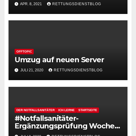
APR. 8, 2021
RETTUNGSDIENSTBLOG
OFFTOPIC
Umzug auf neuen Server
JULI 21, 2020
RETTUNGSDIENSTBLOG
DER NOTFALLSANITÄTER
ICH LERNE
STARTSEITE
#Notfallsanitäter-
Ergänzungsprüfung Woche 2
Tag 3 /Teil 1