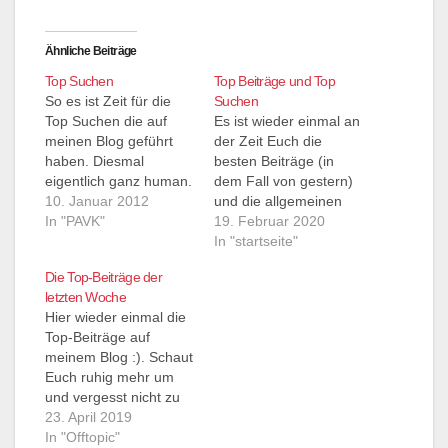
Ähnliche Beiträge
Top Suchen
Top Beiträge und Top
So es ist Zeit für die
Suchen
Top Suchen die auf
Es ist wieder einmal an
meinen Blog geführt
der Zeit Euch die
haben. Diesmal
besten Beiträge (in
eigentlich ganz human.
dem Fall von gestern)
rettungssanitäterprüfun
10. Januar 2012
und die allgemeinen
g - Jeehah bestanden,
In "PAVK"
Sucheingaben zu
19. Februar 2020
wer sich informieren
präsentieren unter
In "startseite"
will findet etwas in
denen mein Blog
Die Top-Beiträge der
meinen Links adrekar
gefunden wurde..
letzten Woche
medikament - Jap is
Hier wieder einmal die
ein Medikament
Top-Beiträge auf
prüfungsfragen
meinem Blog :). Schaut
rettungssanitäter
Euch ruhig mehr um
testfragen - auch hier
und vergesst nicht zu
gilt: wer sich
kommentieren
23. April 2019
informieren will findet…
und/oder rebloggen.
In "Offtopic"