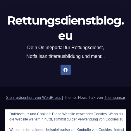
Rettungsdienstblog.
eu
Dein Onlineportal für Rettungsdienst,
Notfallsanitäterausbildung und mehr...
Stolz präsentiert von WordPress
|
Theme: News Talk von
Themeansar
Home
Datenschutzerklärung
Der Notfallsanitäter
Datenschutz und Cookies: Diese Website verwendet Cookies. Wenn du
die Website weiterhin nutzt, stimmst du der Verwendung von Cookies zu.
PWA`s | Programmieren als Hobby [Update 10.11.25]
Weitere Informationen, beispielsweise zur Kontrolle von Cookies, findest