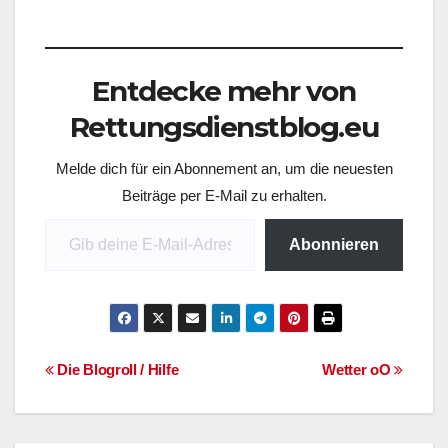
Top-Beiträge (die
vergangene Woche)
Notfallmedikamente,
heute : Adrekar 8
Entdecke mehr von
Besuche Wichtige
Antidote und ihre
Rettungsdienstblog.eu
Indikation 4 Besuche
Neuer Begriff im
Melde dich für ein Abonnement an, um die neuesten
Bereich
Rettungsdienst-
Beiträge per E-Mail zu erhalten.
Latein 3 Besuche
Gib deine E-Mail-Adresse ein ...
Anamnese –
Abonnieren
Rettungsdienst 2
Besuche Tag der
Organspende 2…
Beitragsnavigation
Die Blogroll / Hilfe
Wetter oO