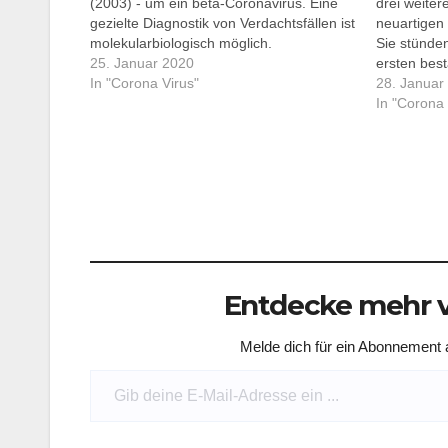
(2003) - um ein beta-Coronavirus. Eine
drei weite
gezielte Diagnostik von Verdachtsfällen ist
neuartigen 
molekularbiologisch möglich.
Sie stünde
25. Januar 2020
ersten best
In "Corona Virus"
Lungenkrank
28. Januar
Sprecher d
In "Corona 
München mi
Entdecke mehr v
Melde dich für ein Abonnement a
Gib deine E-Mail-Adresse ein ...