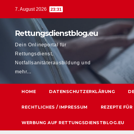
Zum
7. August 2026
23:31
Inhalt
springen
Rettungsdienstblog.eu
Dein Onlineportal für
Rettungsdienst,
Notfallsanitäterausbildung und
mehr...
HOME
DATENSCHUTZERKLÄRUNG
D
RECHTLICHES / IMPRESSUM
REZEPTE FÜR
WERBUNG AUF RETTUNGSDIENSTBLOG.EU