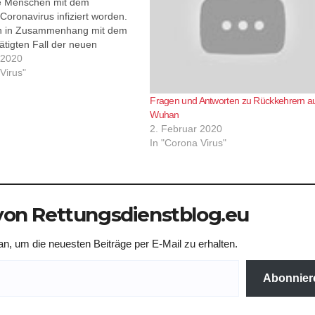
re Menschen mit dem
Coronavirus infiziert worden.
n in Zusammenhang mit dem
ätigten Fall der neuen
heit in Deutschland, teilte ein
 2020
es Gesundheitsministeriums in
Virus"
t.
Fragen und Antworten zu Rückkehrern a
Wuhan
2. Februar 2020
In "Corona Virus"
on Rettungsdienstblog.eu
n, um die neuesten Beiträge per E-Mail zu erhalten.
Abonnier