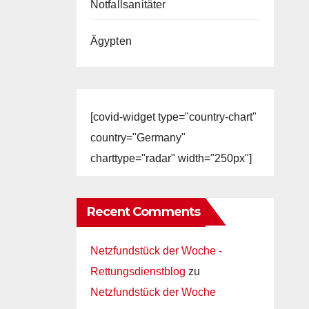
Notfallsanitäter
Ägypten
[covid-widget type="country-chart"
country="Germany"
charttype="radar" width="250px"]
Recent Comments
Netzfundstück der Woche -
Rettungsdienstblog
zu
Netzfundstück der Woche