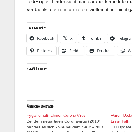
Todesopfer. Leider sieht man darüber keine Informa
Verdachtsfälle zu informieren, vielleicht nur nicht 
Teilen mit:
Facebook
X
Tumblr
Telegr
Pinterest
Reddit
Drucken
W
Gefällt mir:
Ähnliche Beiträge
Hygienemaßnahmen Corona Virus
+Viren-Upda
Bei dem neuartigen Coronavirus (2019)
Erster Fall i
handelt es sich - wie bei dem SARS-Virus
+++Update 