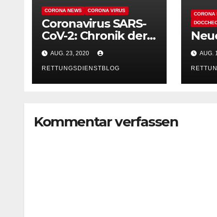
CORONA NEWS
CORONA VIRUS
CORONA
Coronavirus SARS-
DOCCHE
CoV-2: Chronik der
Neue
bisherigen
AUG. 23, 2020
AUG. 
Maßnahmen
RETTUNGSDIENSTBLOG
RETTUN
Kommentar verfassen