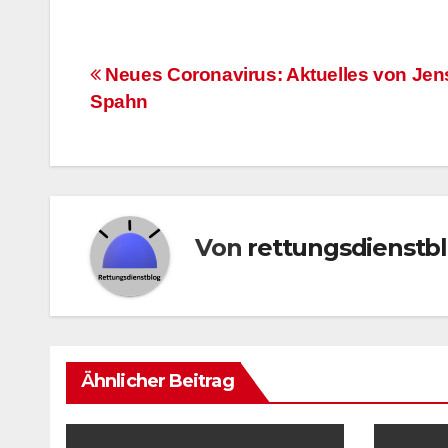
Beitragsnavigation
Neues Coronavirus: Aktuelles von Jen
Spahn
Von
rettungsdienstb
Ähnlicher Beitrag