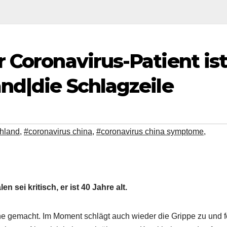
 Coronavirus-Patient is
and|die Schlagzeile
chland
,
#coronavirus china
,
#coronavirus china symptome
,
sei kritisch, er ist 40 Jahre alt.
che gemacht. Im Moment schlägt auch wieder die Grippe zu und f