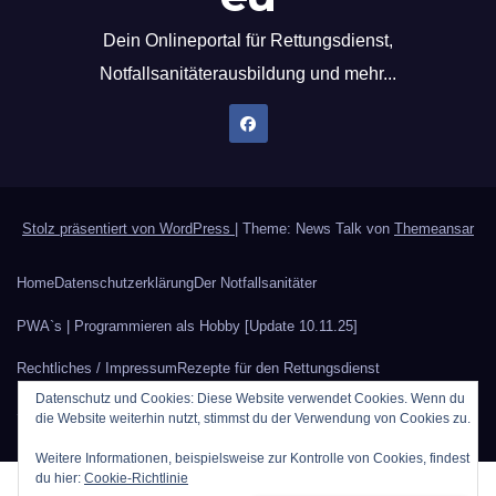
Dein Onlineportal für Rettungsdienst,
Notfallsanitäterausbildung und mehr...
Stolz präsentiert von WordPress
|
Theme: News Talk von
Themeansar
Home
Datenschutzerklärung
Der Notfallsanitäter
PWA`s | Programmieren als Hobby [Update 10.11.25]
Rechtliches / Impressum
Rezepte für den Rettungsdienst
Datenschutz und Cookies: Diese Website verwendet Cookies. Wenn du
Sauerstoffberechnung
Werbung auf Rettungsdienstblog.eu
die Website weiterhin nutzt, stimmst du der Verwendung von Cookies zu.
Weitere Informationen, beispielsweise zur Kontrolle von Cookies, findest
du hier:
Cookie-Richtlinie