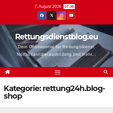
Zum
7. August 2026
07:39
Inhalt
springen
Rettungsdienstblog.eu
Dein Onlineportal für Rettungsdienst,
Notfallsanitäterausbildung und mehr...
Kategorie:
rettung24h.blog-
shop