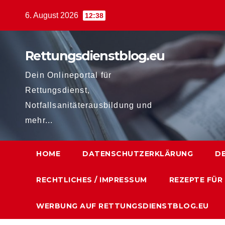
Zum
6. August 2026
12:38
Inhalt
springen
Rettungsdienstblog.eu
Dein Onlineportal für
Rettungsdienst,
Notfallsanitäterausbildung und
mehr...
HOME
DATENSCHUTZERKLÄRUNG
D
RECHTLICHES / IMPRESSUM
REZEPTE FÜR
WERBUNG AUF RETTUNGSDIENSTBLOG.EU