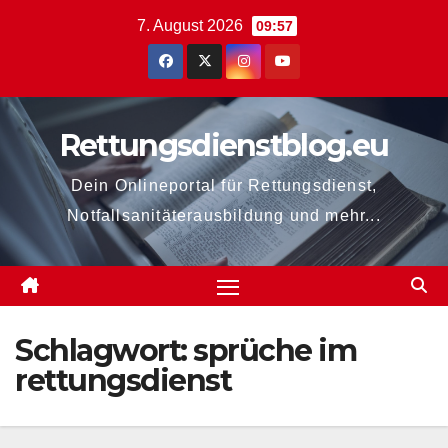
Zum
7. August 2026
09:57
Inhalt
springen
Rettungsdienstblog.eu
Dein Onlineportal für Rettungsdienst,
Notfallsanitäterausbildung und mehr...
Schlagwort:
sprüche im
rettungsdienst