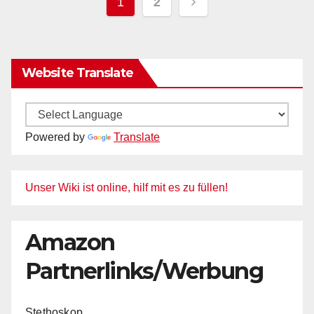
Seitennummerieru
1
2
der
Beiträge
Website Translate
Powered by
Translate
Unser Wiki ist online, hilf mit es zu füllen!
Amazon
Partnerlinks/Werbung
Stethoskop