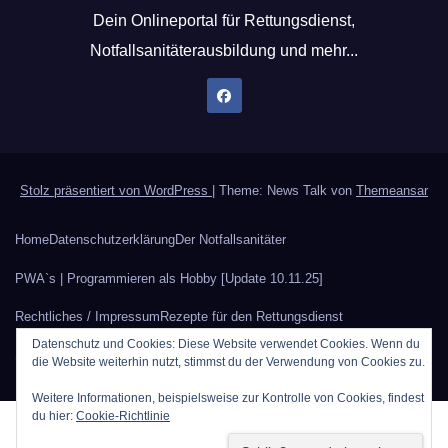
Dein Onlineportal für Rettungsdienst,
Notfallsanitäterausbildung und mehr...
Stolz präsentiert von WordPress
|
Theme: News Talk von
Themeansar
Home
Datenschutzerklärung
Der Notfallsanitäter
PWA`s | Programmieren als Hobby [Update 10.11.25]
Rechtliches / Impressum
Rezepte für den Rettungsdienst
Datenschutz und Cookies: Diese Website verwendet Cookies. Wenn du
Sauerstoffberechnung
Werbung auf Rettungsdienstblog.eu
die Website weiterhin nutzt, stimmst du der Verwendung von Cookies zu.
Weitere Informationen, beispielsweise zur Kontrolle von Cookies, findest
du hier:
Cookie-Richtlinie