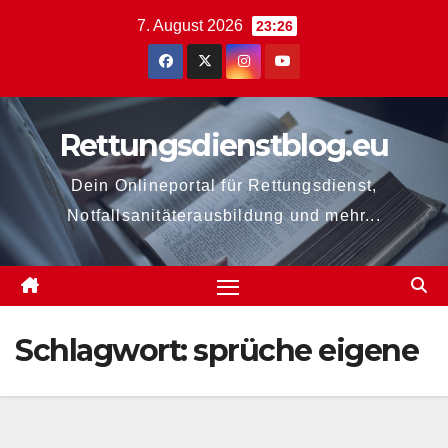
Zum
7. August 2026
23:26
Inhalt
springen
Rettungsdienstblog.eu
Dein Onlineportal für Rettungsdienst,
Notfallsanitäterausbildung und mehr...
Schlagwort:
sprüche eigene