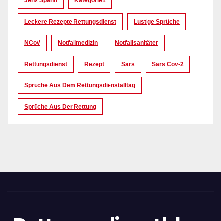
Jens Spahn
Kategorie1
Leckere Rezepte Rettungsdienst
Lustige Sprüche
NCoV
Notfallmedizin
Notfallsanitäter
Rettungsdienst
Rezept
Sars
Sars Cov-2
Sprüche Aus Dem Rettungsdienstalltag
Sprüche Aus Der Rettung