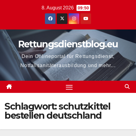
Zum
8. August 2026
09:50
Inhalt
springen
Rettungsdienstblog.eu
Dein Onlineportal für Rettungsdienst,
Notfallsanitäterausbildung und mehr...
Schlagwort:
schutzkittel
bestellen deutschland