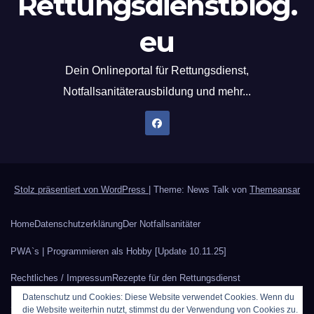
Rettungsdienstblog.
eu
Dein Onlineportal für Rettungsdienst,
Notfallsanitäterausbildung und mehr...
Stolz präsentiert von WordPress
|
Theme: News Talk von
Themeansar
Home
Datenschutzerklärung
Der Notfallsanitäter
PWA`s | Programmieren als Hobby [Update 10.11.25]
Rechtliches / Impressum
Rezepte für den Rettungsdienst
Datenschutz und Cookies: Diese Website verwendet Cookies. Wenn du
Sauerstoffberechnung
Werbung auf Rettungsdienstblog.eu
die Website weiterhin nutzt, stimmst du der Verwendung von Cookies zu.