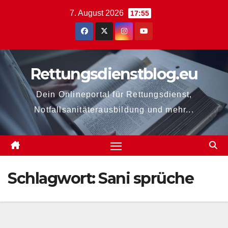
Zum
7. August 2026
17:55
Inhalt
springen
Rettungsdienstblog.eu
Dein Onlineportal für Rettungsdienst,
Notfallsanitäterausbildung und mehr...
Schlagwort:
Sani sprüche