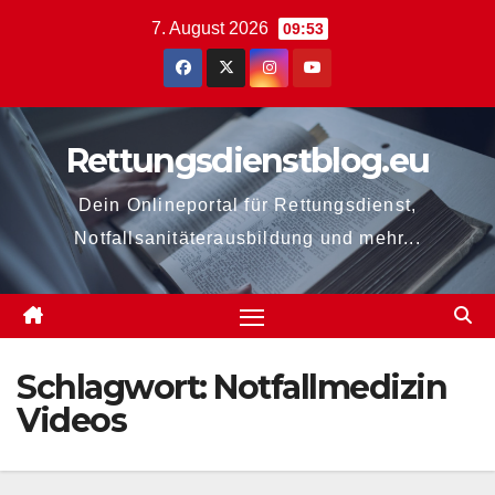
Zum
7. August 2026
09:53
Inhalt
springen
Rettungsdienstblog.eu
Dein Onlineportal für Rettungsdienst,
Notfallsanitäterausbildung und mehr...
Schlagwort:
Notfallmedizin
Videos