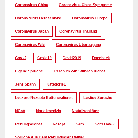
Coronavirus China
Coronavirus China Symptome
Corona Virus Deutschland
Coronavirus Europa
Coronavirus Japan
Coronavirus Thailand
Coronavirus Wiki
Coronavirus Übertragung
Cov -2
Covid19
Covid2019
Doccheck
Eigene Sprüche
Essen Im 24h Stunden Dienst
Jens Spahn
Kategorie1
Leckere Rezepte Rettungsdienst
Lustige Sprüche
NCoV
Notfallmedizin
Notfallsanitäter
Rettungsdienst
Rezept
Sars
Sars Cov-2
Sprüche Aus Dem Rettungsdienstalltag