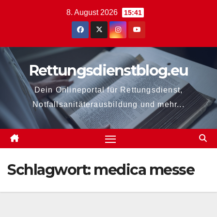
Zum
8. August 2026
15:41
Inhalt
springen
Rettungsdienstblog.eu
Dein Onlineportal für Rettungsdienst,
Notfallsanitäterausbildung und mehr...
Schlagwort:
medica messe