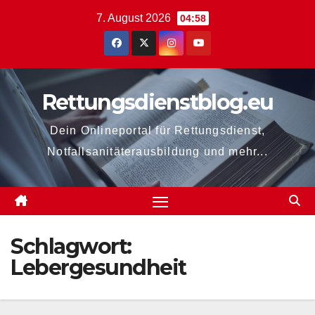
Zum
7. August 2026
04:58
Inhalt
springen
Rettungsdienstblog.eu
Dein Onlineportal für Rettungsdienst,
Notfallsanitäterausbildung und mehr...
Schlagwort:
Lebergesundheit