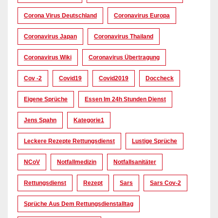
Corona Virus Deutschland
Coronavirus Europa
Coronavirus Japan
Coronavirus Thailand
Coronavirus Wiki
Coronavirus Übertragung
Cov -2
Covid19
Covid2019
Doccheck
Eigene Sprüche
Essen Im 24h Stunden Dienst
Jens Spahn
Kategorie1
Leckere Rezepte Rettungsdienst
Lustige Sprüche
NCoV
Notfallmedizin
Notfallsanitäter
Rettungsdienst
Rezept
Sars
Sars Cov-2
Sprüche Aus Dem Rettungsdienstalltag