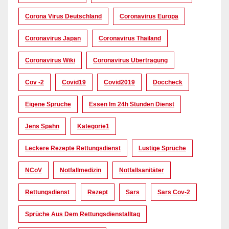
Corona Virus Deutschland
Coronavirus Europa
Coronavirus Japan
Coronavirus Thailand
Coronavirus Wiki
Coronavirus Übertragung
Cov -2
Covid19
Covid2019
Doccheck
Eigene Sprüche
Essen Im 24h Stunden Dienst
Jens Spahn
Kategorie1
Leckere Rezepte Rettungsdienst
Lustige Sprüche
NCoV
Notfallmedizin
Notfallsanitäter
Rettungsdienst
Rezept
Sars
Sars Cov-2
Sprüche Aus Dem Rettungsdienstalltag