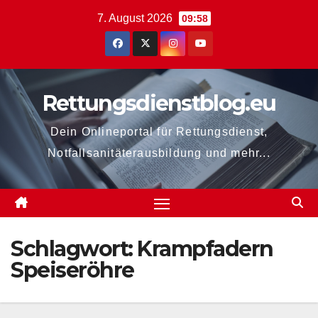
Zum
7. August 2026
09:58
Inhalt
springen
Rettungsdienstblog.eu
Dein Onlineportal für Rettungsdienst,
Notfallsanitäterausbildung und mehr...
Schlagwort:
Krampfadern
Speiseröhre