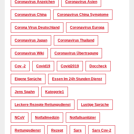
Coronavirus Anzeichen
Coronavirus Asien
Coronavirus China
Coronavirus China Symptome
Corona Virus Deutschland
Coronavirus Europa
Coronavirus Japan
Coronavirus Thailand
Coronavirus Wiki
Coronavirus Übertragung
Cov -2
Covid19
Covid2019
Doccheck
Eigene Sprüche
Essen Im 24h Stunden Dienst
Jens Spahn
Kategorie1
Leckere Rezepte Rettungsdienst
Lustige Sprüche
NCoV
Notfallmedizin
Notfallsanitäter
Rettungsdienst
Rezept
Sars
Sars Cov-2