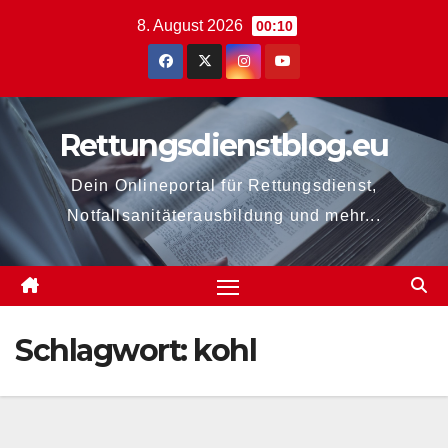
Zum
8. August 2026
00:10
Inhalt
springen
Rettungsdienstblog.eu
Dein Onlineportal für Rettungsdienst,
Notfallsanitäterausbildung und mehr...
Schlagwort:
kohl