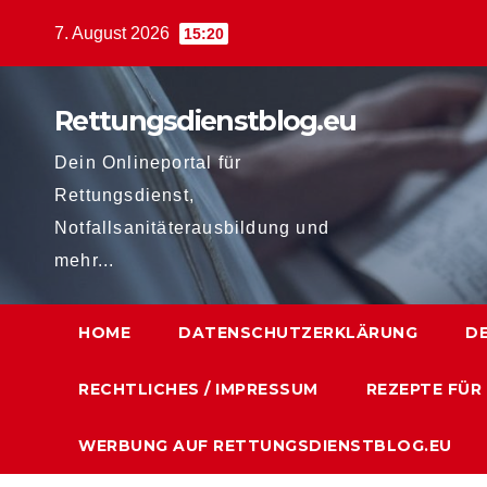
Zum
7. August 2026
15:20
Inhalt
springen
Rettungsdienstblog.eu
Dein Onlineportal für
Rettungsdienst,
Notfallsanitäterausbildung und
mehr...
HOME
DATENSCHUTZERKLÄRUNG
D
RECHTLICHES / IMPRESSUM
REZEPTE FÜR
WERBUNG AUF RETTUNGSDIENSTBLOG.EU