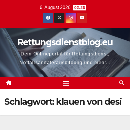
Zum
6. August 2026
02:26
Inhalt
springen
Rettungsdienstblog.eu
Dein Onlineportal für Rettungsdienst,
Notfallsanitäterausbildung und mehr...
Schlagwort:
klauen von desi