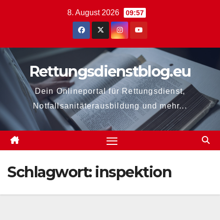
Zum
8. August 2026
09:57
Inhalt
springen
Rettungsdienstblog.eu
Dein Onlineportal für Rettungsdienst,
Notfallsanitäterausbildung und mehr...
Schlagwort:
inspektion