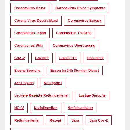
Coronavirus China
Coronavirus China Symptome
Corona Virus Deutschland
Coronavirus Europa
Coronavirus Japan
Coronavirus Thailand
Coronavirus Wiki
Coronavirus Übertragung
Cov -2
Covid19
Covid2019
Doccheck
Eigene Sprüche
Essen Im 24h Stunden Dienst
Jens Spahn
Kategorie1
Leckere Rezepte Rettungsdienst
Lustige Sprüche
NCoV
Notfallmedizin
Notfallsanitäter
Rettungsdienst
Rezept
Sars
Sars Cov-2