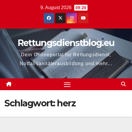
Zum
9. August 2026
09:20
Inhalt
springen
Rettungsdienstblog.eu
Dein Onlineportal für Rettungsdienst,
Notfallsanitäterausbildung und mehr...
Schlagwort:
herz